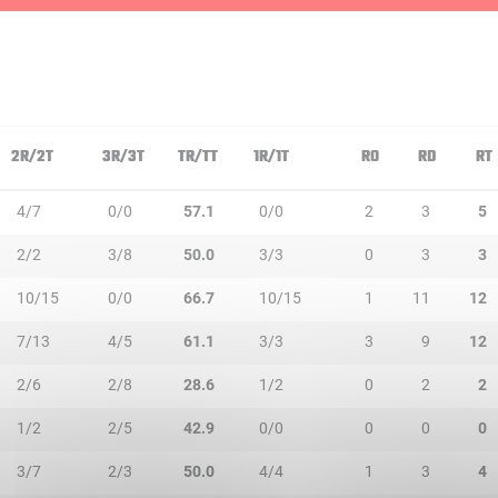
2R/2T
3R/3T
TR/TT
1R/1T
RO
RD
RT
4/7
0/0
57.1
0/0
2
3
5
2/2
3/8
50.0
3/3
0
3
3
10/15
0/0
66.7
10/15
1
11
12
7/13
4/5
61.1
3/3
3
9
12
2/6
2/8
28.6
1/2
0
2
2
1/2
2/5
42.9
0/0
0
0
0
3/7
2/3
50.0
4/4
1
3
4