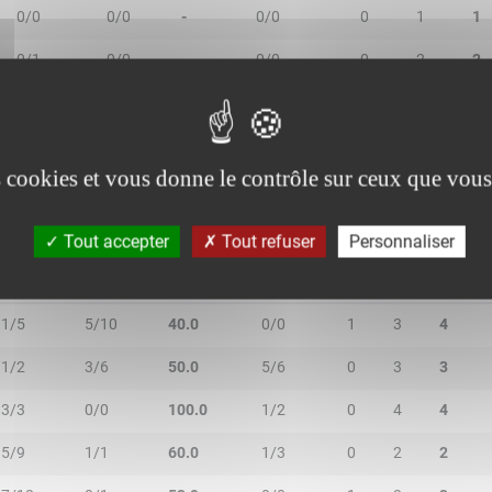
0/0
0/0
-
0/0
0
1
1
0/1
0/0
-
0/0
0
2
2
2/2
0/3
40.0
0/0
0
0
0
es cookies et vous donne le contrôle sur ceux que vous
Tout accepter
Tout refuser
Personnaliser
2R/2T
3R/3T
TR/TT
1R/1T
RO
RD
RT
1/5
5/10
40.0
0/0
1
3
4
1/2
3/6
50.0
5/6
0
3
3
3/3
0/0
100.0
1/2
0
4
4
5/9
1/1
60.0
1/3
0
2
2