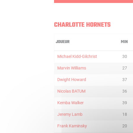
CHARLOTTE HORNETS
JOUEUR
MIN
Michael Kidd-Gilchrist
30
Marvin Williams
27
Dwight Howard
37
Nicolas BATUM
36
Kemba Walker
39
Jeremy Lamb
18
Frank Kaminsky
20