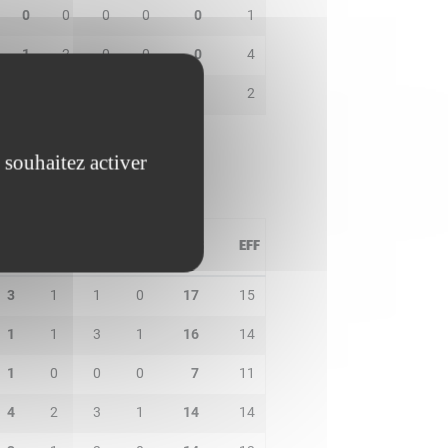
0
0
0
0
0
1
1
2
0
0
0
4
1
0
0
0
4
2
 souhaitez activer
PD
IN
BP
CO
PTS
EFF
3
1
1
0
17
15
1
1
3
1
16
14
1
0
0
0
7
11
4
2
3
1
14
14