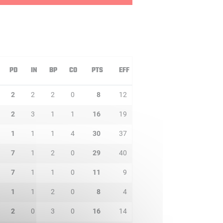
PD
IN
BP
CO
PTS
EFF
2
2
2
0
8
12
2
3
1
1
16
19
1
1
1
4
30
37
7
1
2
0
29
40
7
1
1
0
11
9
1
1
2
0
8
4
2
0
3
0
16
14