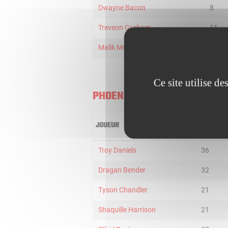
Dwayne Bacon
8
Treveon Graham
11
Malik Monk
13
Ce site utilise d
PHOENIX SUNS
JOUEUR
MIN
Troy Daniels
36
Dragan Bender
32
Tyson Chandler
21
Shaquille Harrison
21