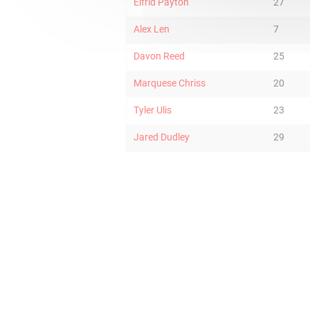
Elfrid Payton
27
Alex Len
7
Davon Reed
25
Marquese Chriss
20
Tyler Ulis
23
Jared Dudley
29