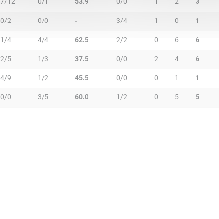
7/12
0/1
53.9
0/0
1
2
3
0/2
0/0
-
3/4
1
0
1
1/4
4/4
62.5
2/2
0
6
6
2/5
1/3
37.5
0/0
2
4
6
4/9
1/2
45.5
0/0
0
1
1
0/0
3/5
60.0
1/2
0
5
5