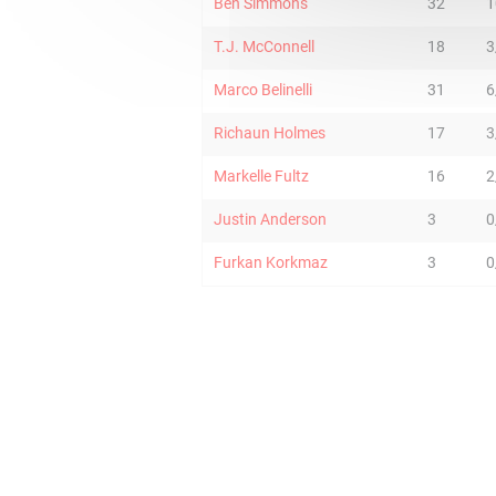
Ben Simmons
32
1
T.J. McConnell
18
3
Marco Belinelli
31
6
Richaun Holmes
17
3
Markelle Fultz
16
2
Justin Anderson
3
0
Furkan Korkmaz
3
0