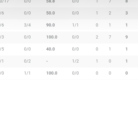
0/17
0/0
58.8
0/0
1
7
8
/6
0/0
50.0
0/0
1
2
3
/6
3/4
90.0
1/1
0
1
1
/3
0/0
100.0
0/0
2
7
9
/5
0/0
40.0
0/0
0
1
1
/1
0/2
-
1/2
1
0
1
/0
1/1
100.0
0/0
0
0
0