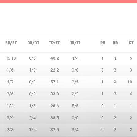
2R/2T
3R/3T
TR/TT
1R/1T
RO
RD
RT
6/13
0/0
46.2
4/4
1
4
5
1/6
1/3
22.2
0/0
0
3
3
4/7
0/0
57.1
2/5
1
9
10
3/6
0/3
33.3
2/2
1
3
4
1/2
1/5
28.6
5/5
0
1
1
3/9
2/4
38.5
0/0
0
2
2
2/3
1/5
37.5
3/4
0
2
2