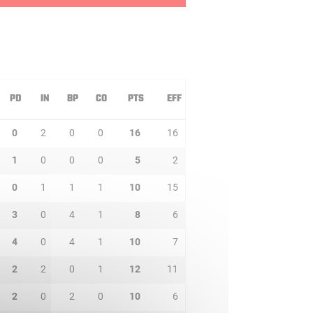
PD
IN
BP
CO
PTS
EFF
0
2
0
0
16
16
1
0
0
0
5
2
0
1
1
1
10
15
3
0
4
1
8
6
4
0
4
1
10
7
2
2
0
1
12
11
2
0
2
0
10
6