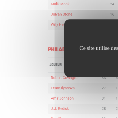
Malik Monk
24
Julyan Stone
16
Willy Hernangomez
22
Ce site utilise d
PHILADELPHIA 76ERS
JOUEUR
MIN
2
Robert Covington
33
6
Ersan Ilyasova
27
1
Amir Johnson
31
1
J.J. Redick
28
2