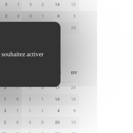
3
1
5
2
16
12
2
0
0
1
0
3
0
2
0
0
15
24
 souhaitez activer
PD
IN
BP
CO
PTS
EFF
3
7
1
0
17
23
1
0
2
1
16
16
3
1
1
1
4
9
2
0
3
0
20
13