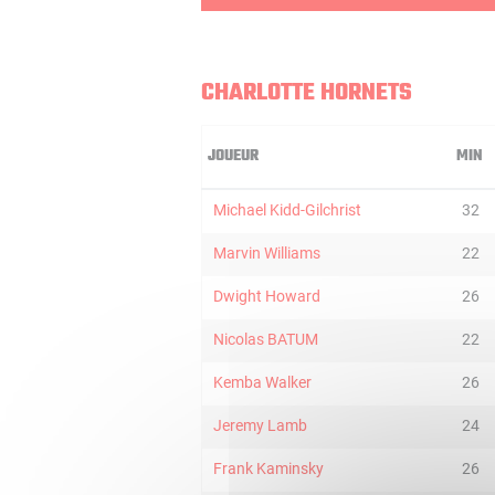
CHARLOTTE HORNETS
JOUEUR
MIN
Michael Kidd-Gilchrist
32
Marvin Williams
22
Dwight Howard
26
Nicolas BATUM
22
Kemba Walker
26
Jeremy Lamb
24
Frank Kaminsky
26