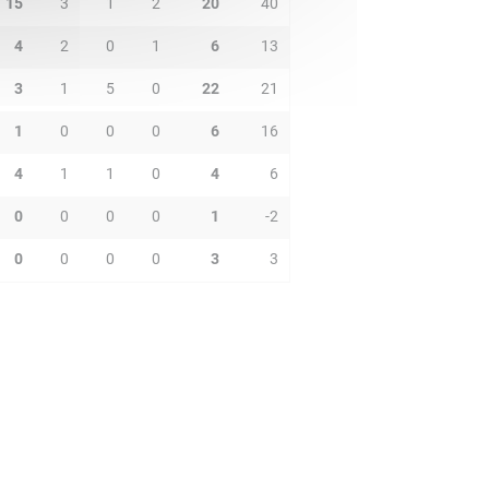
15
3
1
2
20
40
4
2
0
1
6
13
3
1
5
0
22
21
1
0
0
0
6
16
4
1
1
0
4
6
0
0
0
0
1
-2
0
0
0
0
3
3