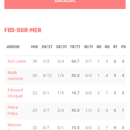
BOXSCORE
FOS-SUR-MER
JOUEUR
MIN
2R/2T
3R/3T
TR/TT
1R/1T
RO
RD
RT
PD
Ron Lewis
38
3/5
3/4
66.7
3/7
1
5
6
4
Malik
36
8/12
1/6
50.0
4/4
1
4
5
4
Hairston
Edouard
22
0/1
1/5
16.7
0/0
2
1
3
3
Choquet
Pierre
25
3/7
2/4
45.5
1/2
2
4
6
1
Pelos
Marcus
32
6/7
0/1
75.0
0/0
2
7
9
3