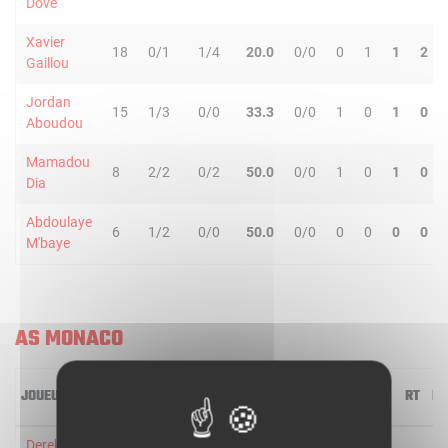
Dove
Xavier
18
0/1
1/4
20.0
0/0
0
1
1
2
Gaillou
Jordan
15
1/3
0/0
33.3
0/0
1
0
1
0
Aboudou
Mamadou
8
2/2
0/2
50.0
0/0
1
0
1
0
Dia
Abdoulaye
6
1/2
0/0
50.0
0/0
0
0
0
0
M'baye
AS MONACO
JOUEUR
MIN
2R/2T
3R/3T
TR/TT
1R/1T
RO
RD
RT
PD
Derek