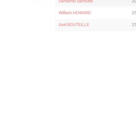
Samardo Samuels
2
William HOWARD
2
Axel BOUTEILLE
2