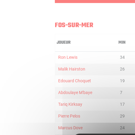
FOS-SUR-MER
JOUEUR
MIN
Ron Lewis
34
Malik Hairston
26
Edouard Choquet
19
Abdoulaye M'baye
7
Tariq Kirksay
17
Pierre Pelos
29
Marcus Dove
24