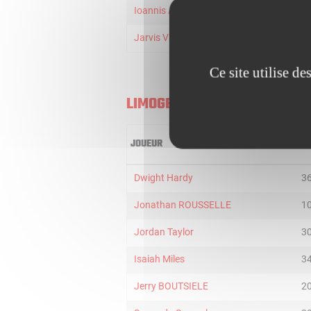
Ioannis Athinaiou
22
Jarvis Varnado
22
Ce site utilise d
LIMOGES
JOUEUR
MI
Dwight Hardy
3
Jonathan ROUSSELLE
1
Jordan Taylor
3
Isaiah Miles
3
Jerry BOUTSIELE
2