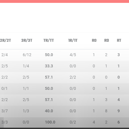
2R/2T
3R/3T
TR/TT
1R/1T
RO
RD
RT
2/4
6/12
50.0
4/5
1
2
3
2/5
1/4
33.3
0/0
0
1
1
2/2
2/5
57.1
2/2
0
0
0
0/1
1/1
50.0
0/0
0
1
1
2/2
2/5
57.1
0/0
1
3
4
3/7
1/3
40.0
0/0
1
8
9
3/3
0/0
100.0
0/2
4
2
6