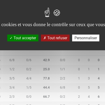
2/2
1/4
50.0
3/3
0
2
2
2/4
0/0
50.0
0/0
1
3
4
es cookies et vous donne le contrôle sur ceux que vous
Tout accepter
Tout refuser
Personnaliser
N
2R/2T
3R/3T
TR/TT
1R/1T
RO
RD
RT
6
6/8
0/6
42.9
0/0
0
0
0
0
1/2
0/2
25.0
1/1
0
1
1
0
3/5
4/4
77.8
2/2
1
3
4
4
3/4
1/5
44.4
6/8
0
5
5
0
2/3
0/0
66.7
0/2
2
4
6