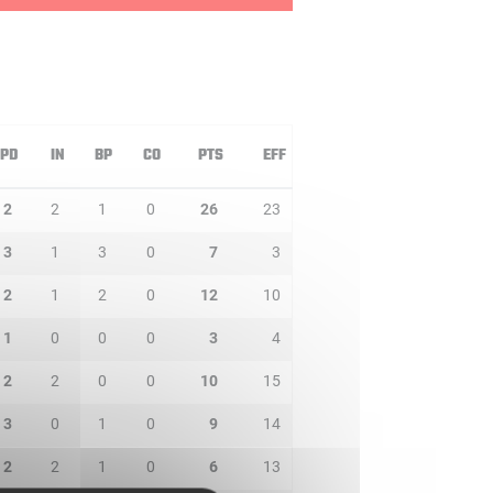
PD
IN
BP
CO
PTS
EFF
2
2
1
0
26
23
3
1
3
0
7
3
2
1
2
0
12
10
1
0
0
0
3
4
2
2
0
0
10
15
3
0
1
0
9
14
2
2
1
0
6
13