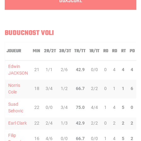
BOXSCORE
BUDUCNOST VOLI
JOUEUR
MIN
2R/2T
3R/3T
TR/TT
1R/1T
RO
RD
RT
PD
Edwin
21
1/1
2/6
42.9
0/0
0
4
4
4
JACKSON
Norris
18
3/4
1/2
66.7
2/2
0
1
1
6
Cole
Suad
22
0/0
3/4
75.0
4/4
1
4
5
0
Sehovic
Earl Clark
22
2/4
1/3
42.9
2/2
0
2
2
2
Filip
16
4/6
0/0
66.7
0/0
1
4
5
2