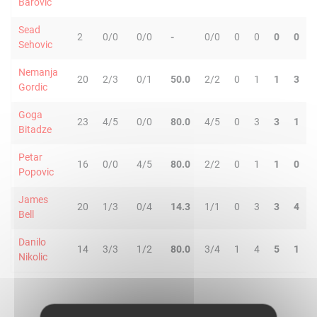
Barovic
Sead
2
0/0
0/0
-
0/0
0
0
0
0
Sehovic
Nemanja
20
2/3
0/1
50.0
2/2
0
1
1
3
Gordic
Goga
23
4/5
0/0
80.0
4/5
0
3
3
1
Bitadze
Petar
16
0/0
4/5
80.0
2/2
0
1
1
0
Popovic
James
20
1/3
0/4
14.3
1/1
0
3
3
4
Bell
Danilo
14
3/3
1/2
80.0
3/4
1
4
5
1
Nikolic