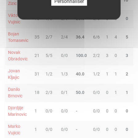
39
8/17
0/0
47.1
2/4
2
8
10
3
Personnaliser
Zizic
Viktor
18
1/3
0/1
25.0
0/0
0
0
0
0
Vujisic
Bojan
35
2/7
2/4
36.4
6/6
1
4
5
0
Tomasevic
Novak
21
5/5
0/0
100.0
2/2
3
0
3
0
Obradovic
Jovan
31
1/2
1/3
40.0
1/2
1
1
2
2
Kljajic
Danilo
18
2/3
0/1
50.0
0/0
0
1
1
0
Brnovic
Djordjije
1
0/0
0/0
-
0/0
0
0
0
0
Marinovic
Marko
1
0/0
0/0
-
0/0
0
0
0
0
Vujicic