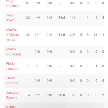
Hugo
8
0/0
0/0
-
0/0
0
0
0
0
Robineau
Joel
33
4/9
2/2
54.6
1/1
1
1
2
4
AYAYI
Mathis
DOSSOU-
42
7/11
1/2
61.5
3/5
5
8
13
1
YOVO
Marko
1
0/0
0/0
-
0/0
0
0
0
0
Coudreau
Florian
7
0/1
0/0
-
0/2
0
1
1
0
Leopold
Lucas
1
0/0
0/0
-
0/0
0
0
0
0
Bourhis
Jacques
14
1/2
0/0
50.0
1/2
0
0
0
2
Eyoum
Kenny