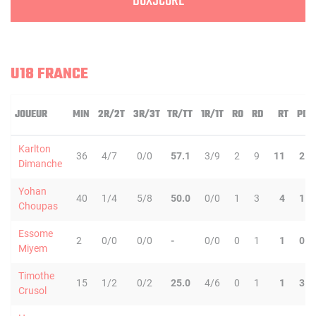
BOXSCORE
U18 FRANCE
JOUEUR
MIN
2R/2T
3R/3T
TR/TT
1R/1T
RO
RD
RT
PD
Karlton
36
4/7
0/0
57.1
3/9
2
9
11
2
Dimanche
Yohan
40
1/4
5/8
50.0
0/0
1
3
4
1
Choupas
Essome
2
0/0
0/0
-
0/0
0
1
1
0
Miyem
Timothe
15
1/2
0/2
25.0
4/6
0
1
1
3
Crusol