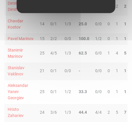
Dimitar
18
3/7
0/1
37.5
0/0
0
2
2
Dimitrov
Chavdar
14
0/1
1/3
25.0
0/0
0
1
1
Kostov
Pavel Marinov
15
2/2
0/0
100.0
1/2
0
1
1
Stanimir
25
4/5
1/3
62.5
0/0
1
4
5
Marinov
Stanislav
21
0/1
0/0
-
0/0
0
1
1
Vaklinov
Aleksandar
Yanev
25
0/1
1/2
33.3
0/0
0
1
1
Georgiev
Hristo
24
3/6
1/3
44.4
4/4
2
5
7
Zahariev