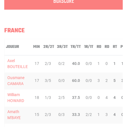
BOXSCORE
FRANCE
JOUEUR
MIN
2R/2T
3R/3T
TR/TT
1R/1T
RO
RD
RT
PD
Axel
17
2/3
0/2
40.0
0/0
1
0
1
1
BOUTEILLE
Ousmane
17
3/5
0/0
60.0
0/0
3
2
5
3
CAMARA
William
18
1/3
2/5
37.5
0/0
0
4
4
0
HOWARD
Amath
15
2/3
0/3
33.3
2/2
1
3
4
0
M'BAYE