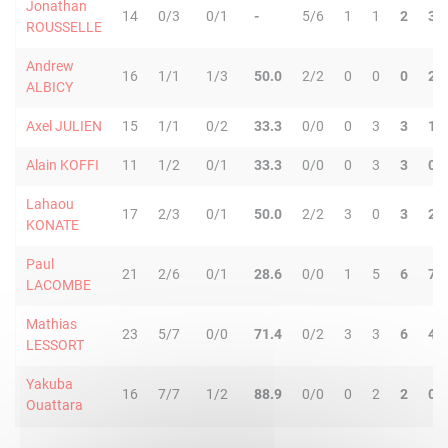
Jonathan
14
0/3
0/1
-
5/6
1
1
2
3
ROUSSELLE
Andrew
16
1/1
1/3
50.0
2/2
0
0
0
2
ALBICY
Axel JULIEN
15
1/1
0/2
33.3
0/0
0
3
3
1
Alain KOFFI
11
1/2
0/1
33.3
0/0
0
3
3
0
Lahaou
17
2/3
0/1
50.0
2/2
3
0
3
2
KONATE
Paul
21
2/6
0/1
28.6
0/0
1
5
6
7
LACOMBE
Mathias
23
5/7
0/0
71.4
0/2
3
3
6
4
LESSORT
Yakuba
16
7/7
1/2
88.9
0/0
0
2
2
0
Ouattara