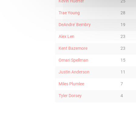
Kevin Huerter
25
Trae Young
28
DeAndre' Bembry
19
Alex Len
23
Kent Bazemore
23
Omari Spellman
15
Justin Anderson
11
Miles Plumlee
7
Tyler Dorsey
4