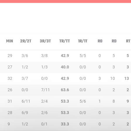
MIN
2R/2T
3R/3T
TR/TT
1R/1T
RO
RD
RT
29
3/6
3/8
42.9
5/5
0
5
5
27
1/2
1/3
40.0
0/0
0
3
3
32
3/7
0/0
42.9
0/0
3
10
13
26
0/0
7/11
63.6
0/0
0
2
2
31
6/11
2/4
53.3
5/6
1
8
9
28
6/9
2/6
53.3
0/0
0
3
3
9
1/2
0/1
33.3
0/0
0
2
2