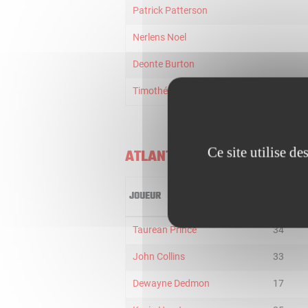
Patrick Patterson
Nerlens Noel
Deonte Burton
Timothé LUWAWU-CABARROT
Ce site utilise d
ATLANTA HAWKS
JOUEUR
MIN
Taurean Prince
34
John Collins
33
Dewayne Dedmon
17