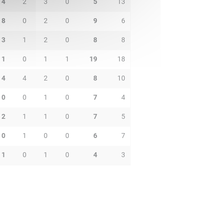
4
2
3
0
5
13
8
0
2
0
9
6
3
1
2
0
8
8
1
0
1
1
19
18
4
4
2
0
8
10
0
0
1
0
7
4
2
1
1
0
7
5
0
1
0
0
6
7
1
0
1
0
4
3