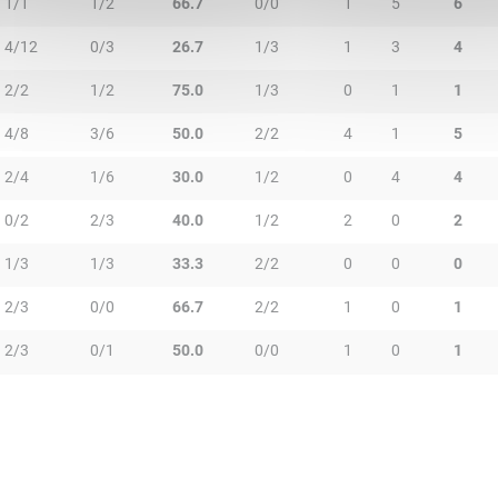
1/1
1/2
66.7
0/0
1
5
6
4/12
0/3
26.7
1/3
1
3
4
2/2
1/2
75.0
1/3
0
1
1
4/8
3/6
50.0
2/2
4
1
5
2/4
1/6
30.0
1/2
0
4
4
0/2
2/3
40.0
1/2
2
0
2
1/3
1/3
33.3
2/2
0
0
0
2/3
0/0
66.7
2/2
1
0
1
2/3
0/1
50.0
0/0
1
0
1