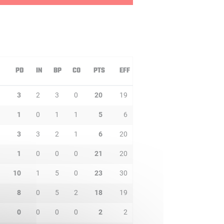
PD
IN
BP
CO
PTS
EFF
3
2
3
0
20
19
1
0
1
1
5
6
3
3
2
1
6
20
1
0
0
0
21
20
10
1
5
0
23
30
8
0
5
2
18
19
0
0
0
0
2
2