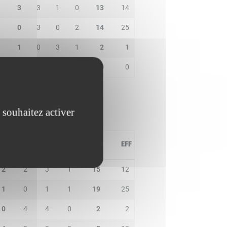
3
3
1
0
13
14
0
3
0
2
14
25
1
0
3
1
2
1
0
0
0
0
0
0
 souhaitez activer
PD
IN
BP
CO
PTS
EFF
2
2
3
1
15
12
1
0
1
1
19
25
0
4
4
0
2
2