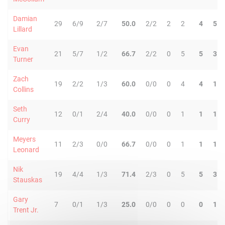
Damian
29
6/9
2/7
50.0
2/2
2
2
4
5
Lillard
Evan
21
5/7
1/2
66.7
2/2
0
5
5
3
Turner
Zach
19
2/2
1/3
60.0
0/0
0
4
4
1
Collins
Seth
12
0/1
2/4
40.0
0/0
0
1
1
1
Curry
Meyers
11
2/3
0/0
66.7
0/0
0
1
1
1
Leonard
Nik
19
4/4
1/3
71.4
2/3
0
5
5
3
Stauskas
Gary
7
0/1
1/3
25.0
0/0
0
0
0
1
Trent Jr.