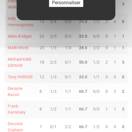
Kemba
Personnaliser
32
1/10
4/9
26.3
4/5
2
1
3
Walker
Willy
13
3/4
0/0
75.0
1/2
2
6
8
Hernangomez
Miles Bridges
23
2/5
0/3
25.0
0/0
0
1
1
Malik Monk
23
1/3
1/4
28.6
2/2
0
1
1
Michael Kidd-
18
2/3
0/1
50.0
1/2
2
1
3
Gilchrist
Tony PARKER
12
1/3
0/1
25.0
1/1
0
0
0
Dwayne
8
1/2
1/1
66.7
0/0
0
2
2
Bacon
Frank
8
1/2
1/1
66.7
0/0
1
1
2
Kaminsky
Devonte
7
0/1
2/2
66.7
1/2
0
0
0
Graham