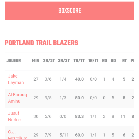
BOXSCORE
PORTLAND TRAIL BLAZERS
JOUEUR
MIN
2R/2T
3R/3T
TR/TT
1R/1T
RO
RD
RT
PD
Jake
27
3/6
1/4
40.0
0/0
1
4
5
2
Layman
Al-Farouq
29
3/5
1/3
50.0
0/0
0
5
5
2
Aminu
Jusuf
30
5/6
0/0
83.3
1/1
3
8
11
8
Nurkic
C.J.
29
7/9
5/11
60.0
1/1
1
5
6
2
McCollum