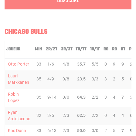
BOXSCORE
CHICAGO BULLS
JOUEUR
MIN
2R/2T
3R/3T
TR/TT
1R/1T
RO
RD
RT
PD
Otto Porter
33
1/6
4/8
35.7
5/5
0
9
9
2
Lauri
35
4/9
0/8
23.5
3/3
3
2
5
0
Markkanen
Robin
35
9/14
0/0
64.3
2/2
3
4
7
3
Lopez
Ryan
32
3/5
2/3
62.5
2/2
0
4
4
6
Arcidiacono
Kris Dunn
33
6/13
2/3
50.0
0/0
2
5
7
9