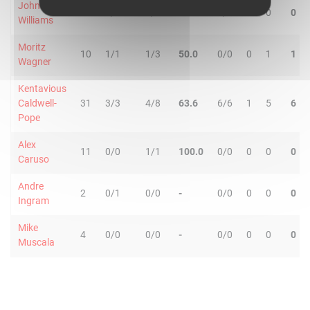
Johnathan
4
0/1
0/0
-
1/2
0
0
0
Williams
Moritz
10
1/1
1/3
50.0
0/0
0
1
1
Wagner
Kentavious
Caldwell-
31
3/3
4/8
63.6
6/6
1
5
6
Pope
Alex
11
0/0
1/1
100.0
0/0
0
0
0
Caruso
Andre
2
0/1
0/0
-
0/0
0
0
0
Ingram
Mike
4
0/0
0/0
-
0/0
0
0
0
Muscala