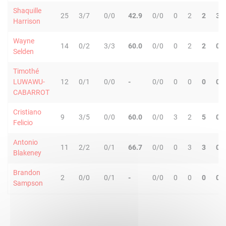
Shaquille
25
3/7
0/0
42.9
0/0
0
2
2
3
Harrison
Wayne
14
0/2
3/3
60.0
0/0
0
2
2
0
Selden
Timothé
LUWAWU-
12
0/1
0/0
-
0/0
0
0
0
0
CABARROT
Cristiano
9
3/5
0/0
60.0
0/0
3
2
5
0
Felicio
Antonio
11
2/2
0/1
66.7
0/0
0
3
3
0
Blakeney
Brandon
2
0/0
0/1
-
0/0
0
0
0
0
Sampson