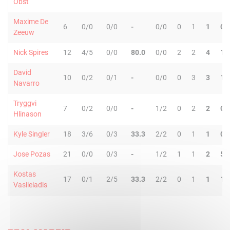
Obst
Maxime De
6
0/0
0/0
-
0/0
0
1
1
0
Zeeuw
Nick Spires
12
4/5
0/0
80.0
0/0
2
2
4
1
David
10
0/2
0/1
-
0/0
0
3
3
1
Navarro
Tryggvi
7
0/2
0/0
-
1/2
0
2
2
0
Hlinason
Kyle Singler
18
3/6
0/3
33.3
2/2
0
1
1
0
Jose Pozas
21
0/0
0/3
-
1/2
1
1
2
5
Kostas
17
0/1
2/5
33.3
2/2
0
1
1
1
Vasileiadis