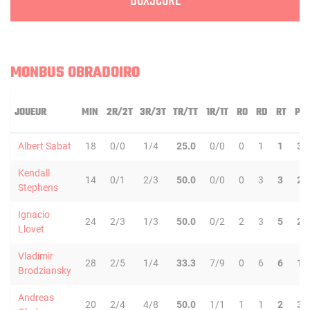
BOXSCORE
MONBUS OBRADOIRO
JOUEUR
MIN
2R/2T
3R/3T
TR/TT
1R/1T
RO
RD
RT
PD
Albert Sabat
18
0/0
1/4
25.0
0/0
0
1
1
3
Kendall
14
0/1
2/3
50.0
0/0
0
3
3
2
Stephens
Ignacio
24
2/3
1/3
50.0
0/2
2
3
5
2
Llovet
Vladimir
28
2/5
1/4
33.3
7/9
0
6
6
1
Brodziansky
Andreas
20
2/4
4/8
50.0
1/1
1
1
2
3