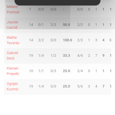
Melwin
7
0/0
0/0
-
0/0
0
1
1
1
Pantzar
Jaycee
14
0/1
2/3
50.0
2/2
0
1
1
1
Carroll
Walter
14
2/2
0/0
100.0
2/2
1
3
4
0
Tavares
Gabriel
19
1/4
1/2
33.3
4/6
2
7
9
1
Deck
Klemen
10
1/1
0/3
25.0
2/4
0
1
1
1
Prepelic
Ognjen
19
1/4
0/0
25.0
5/6
3
4
7
1
Kuzmic