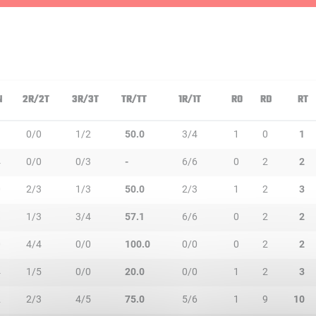
N
2R/2T
3R/3T
TR/TT
1R/1T
RO
RD
RT
0/0
1/2
50.0
3/4
1
0
1
4
0/0
0/3
-
6/6
0
2
2
0
2/3
1/3
50.0
2/3
1
2
3
8
1/3
3/4
57.1
6/6
0
2
2
0
4/4
0/0
100.0
0/0
0
2
2
4
1/5
0/0
20.0
0/0
1
2
3
2
2/3
4/5
75.0
5/6
1
9
10