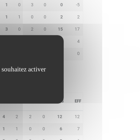
1
0
3
0
0
-5
1
1
0
0
2
2
3
0
2
0
15
17
2
1
2
0
0
4
0
0
0
0
0
0
 souhaitez activer
PD
IN
BP
CO
PTS
EFF
4
2
2
0
12
12
1
1
0
0
6
7