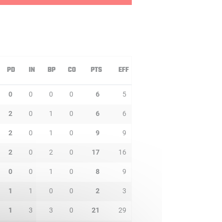
PD
IN
BP
CO
PTS
EFF
0
0
0
0
6
5
2
0
1
0
6
6
2
0
1
0
9
9
2
0
2
0
17
16
0
0
1
0
8
9
1
1
0
0
2
3
1
3
3
0
21
29