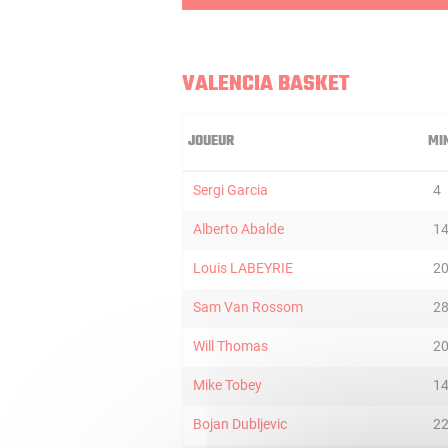
VALENCIA BASKET
JOUEUR
MI
Sergi Garcia
4
Alberto Abalde
1
Louis LABEYRIE
2
Sam Van Rossom
2
Will Thomas
2
Mike Tobey
1
Bojan Dubljevic
2