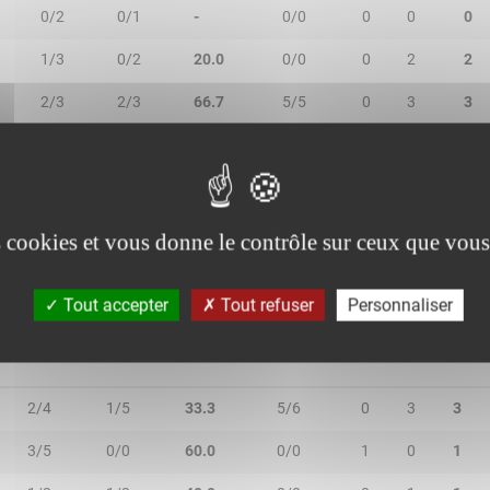
1
0/2
0/1
-
0/0
0
0
0
1
1/3
0/2
20.0
0/0
0
2
2
1
2/3
2/3
66.7
5/5
0
3
3
0
0/0
0/2
-
0/0
0
5
5
0/0
0/0
-
0/0
0
0
0
es cookies et vous donne le contrôle sur ceux que vous
Tout accepter
Tout refuser
Personnaliser
2R/2T
3R/3T
TR/TT
1R/1T
RO
RD
RT
2/4
1/5
33.3
5/6
0
3
3
3/5
0/0
60.0
0/0
1
0
1