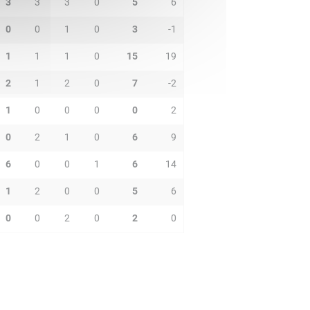
3
3
3
0
5
6
0
0
1
0
3
-1
1
1
1
0
15
19
2
1
2
0
7
-2
1
0
0
0
0
2
0
2
1
0
6
9
6
0
0
1
6
14
1
2
0
0
5
6
0
0
2
0
2
0