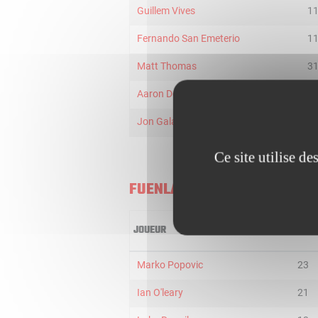
Guillem Vives
1
Fernando San Emeterio
1
Matt Thomas
3
Aaron Doornekamp
2
Jon Galarza
1
Ce site utilise d
FUENLABRADA
JOUEUR
MIN
Marko Popovic
23
Ian O'leary
21