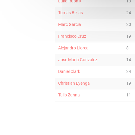
Luka Rupnik
13
Tomas Bellas
24
Marc Garcia
20
Francisco Cruz
19
Alejandro Llorca
8
Jose Maria Gonzalez
14
Daniel Clark
24
Christian Eyenga
19
Talib Zanna
11