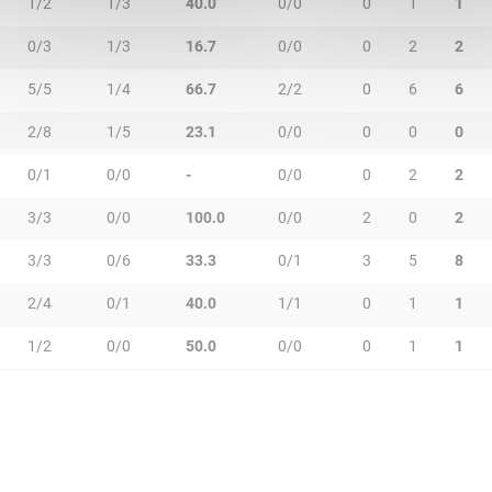
1/2
1/3
40.0
0/0
0
1
1
0/3
1/3
16.7
0/0
0
2
2
5/5
1/4
66.7
2/2
0
6
6
2/8
1/5
23.1
0/0
0
0
0
0/1
0/0
-
0/0
0
2
2
3/3
0/0
100.0
0/0
2
0
2
3/3
0/6
33.3
0/1
3
5
8
2/4
0/1
40.0
1/1
0
1
1
1/2
0/0
50.0
0/0
0
1
1