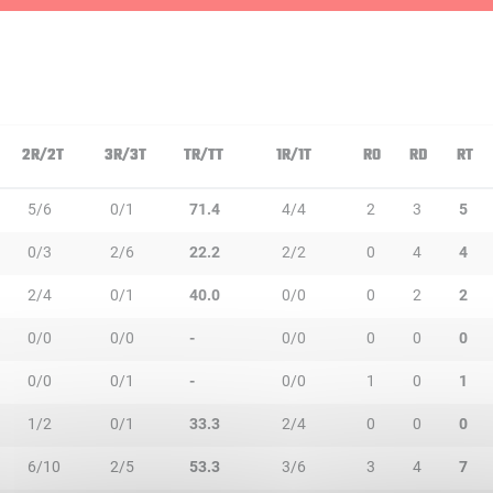
2R/2T
3R/3T
TR/TT
1R/1T
RO
RD
RT
5/6
0/1
71.4
4/4
2
3
5
0/3
2/6
22.2
2/2
0
4
4
2/4
0/1
40.0
0/0
0
2
2
0/0
0/0
-
0/0
0
0
0
0/0
0/1
-
0/0
1
0
1
1/2
0/1
33.3
2/4
0
0
0
6/10
2/5
53.3
3/6
3
4
7