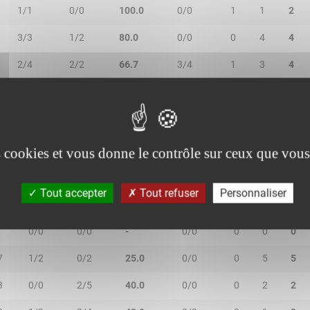
1/1
0/0
100.0
0/0
1
1
2
3/3
1/2
80.0
0/0
0
4
4
2/4
2/2
66.7
3/4
1
3
4
8/10
0/0
80.0
3/6
2
0
2
es cookies et vous donne le contrôle sur ceux que vous
Tout accepter
Tout refuser
Personnaliser
N
2R/2T
3R/3T
TR/TT
1R/1T
RO
RD
RT
0/0
0/0
-
0/0
0
0
0
7
1/2
0/2
25.0
0/0
0
5
5
3
0/0
2/5
40.0
0/0
0
2
2