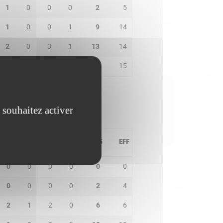
1
0
0
0
2
5
1
0
0
1
9
14
2
0
3
1
13
14
0
0
2
1
19
15
 souhaitez activer
PD
IN
BP
CO
PTS
EFF
0
0
0
0
0
0
0
0
0
0
2
4
2
1
2
0
6
6