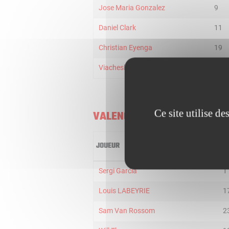
Jose Maria Gonzalez
9
Daniel Clark
11
Christian Eyenga
19
Viacheslav Kravtsov
30
Ce site utilise d
VALENCIA BASKET
JOUEUR
MI
Sergi Garcia
1
Louis LABEYRIE
1
Sam Van Rossom
2