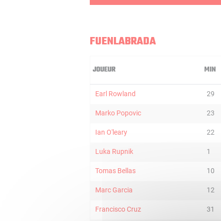
FUENLABRADA
JOUEUR
MIN
Earl Rowland
29
Marko Popovic
23
Ian O'leary
22
Luka Rupnik
1
Tomas Bellas
10
Marc Garcia
12
Francisco Cruz
31