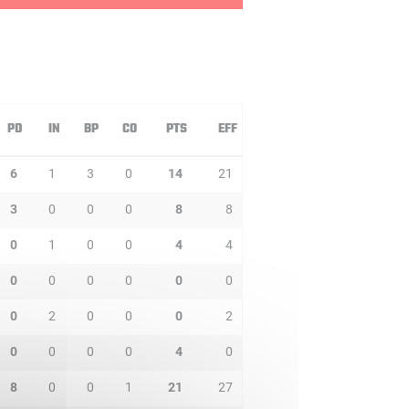
PD
IN
BP
CO
PTS
EFF
6
1
3
0
14
21
3
0
0
0
8
8
0
1
0
0
4
4
0
0
0
0
0
0
0
2
0
0
0
2
0
0
0
0
4
0
8
0
0
1
21
27