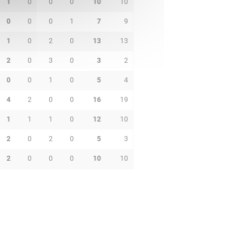
1
0
0
0
10
10
0
0
0
1
7
9
1
0
2
0
13
13
2
0
3
0
3
2
0
0
1
0
5
4
4
2
0
0
16
19
1
1
1
0
12
10
2
0
2
0
5
3
2
0
0
0
10
10