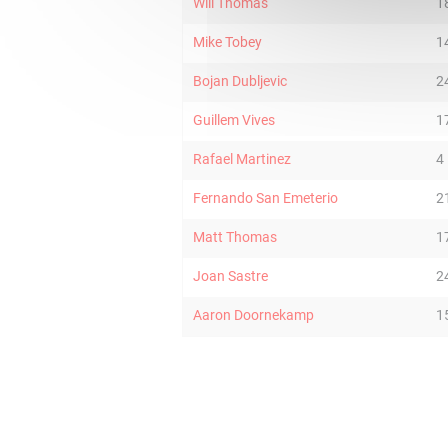
Will Thomas
1
Mike Tobey
1
Bojan Dubljevic
2
Guillem Vives
1
Rafael Martinez
4
Fernando San Emeterio
2
Matt Thomas
1
Joan Sastre
2
Aaron Doornekamp
1