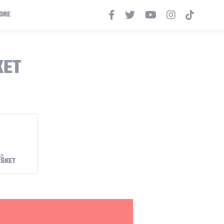
ORE
KET
ASKET