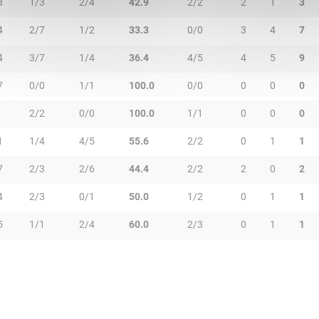
8
1/3
2/4
42.9
2/2
2
1
3
4
2/7
1/2
33.3
0/0
3
4
7
4
3/7
1/4
36.4
4/5
4
5
9
7
0/0
1/1
100.0
0/0
0
0
0
2/2
0/0
100.0
1/1
0
0
0
1
1/4
4/5
55.6
2/2
0
1
1
7
2/3
2/6
44.4
2/2
2
0
2
4
2/3
0/1
50.0
1/2
0
1
1
5
1/1
2/4
60.0
2/3
0
1
1