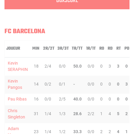
BOXSCORE
FC BARCELONA
JOUEUR
MIN
2R/2T
3R/3T
TR/TT
1R/1T
RO
RD
RT
PD
Kevin
18
2/4
0/0
50.0
0/0
0
3
3
0
SERAPHIN
Kevin
14
0/2
0/1
-
0/0
0
0
0
3
Pangos
Pau Ribas
16
0/0
2/5
40.0
0/0
0
0
0
0
Chris
31
1/4
1/3
28.6
2/2
1
4
5
2
Singleton
Adam
23
1/4
1/2
33.3
0/0
2
2
4
1