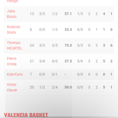
Hanga
Jaka
13
3/5
1/2
57.1
1/3
2
2
4
1
Blazic
Rolands
8
0/0
1/3
33.3
0/0
0
1
1
0
Smits
Thomas
24
3/3
3/5
75.0
3/3
0
3
3
6
HEURTEL
Pierre
21
3/8
0/0
37.5
5/6
3
2
5
2
Oriola
Kyle Kuric
7
0/0
0/1
-
0/0
0
0
0
1
Victor
20
1/2
2/4
50.0
0/0
3
2
5
1
Claver
VALENCIA BASKET