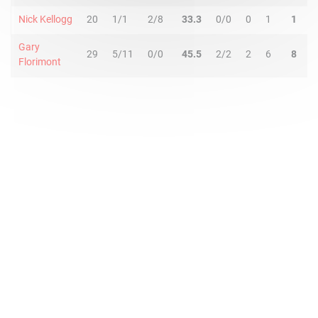
Nick Kellogg
20
1/1
2/8
33.3
0/0
0
1
1
0
Gary
29
5/11
0/0
45.5
2/2
2
6
8
4
Florimont