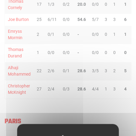
Thomas
17
1/3
0/2
20.0
0/0
0
1
1
2
Cornely
Joe Burton
25
6/11
0/0
54.6
5/7
3
3
6
1
Emryss
2
0/1
0/0
-
0/0
0
1
1
0
Mormin
Thomas
1
0/0
0/0
-
0/0
0
0
0
0
Durand
Alhaji
22
2/6
0/1
28.6
3/5
3
2
5
2
Mohammed
Christopher
27
2/4
0/3
28.6
4/4
1
3
4
1
McKnight
PARIS