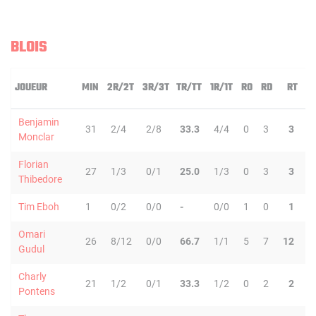
BLOIS
JOUEUR
MIN
2R/2T
3R/3T
TR/TT
1R/1T
RO
RD
RT
P
Benjamin
31
2/4
2/8
33.3
4/4
0
3
3
3
Monclar
Florian
27
1/3
0/1
25.0
1/3
0
3
3
2
Thibedore
Tim Eboh
1
0/2
0/0
-
0/0
1
0
1
0
Omari
26
8/12
0/0
66.7
1/1
5
7
12
1
Gudul
Charly
21
1/2
0/1
33.3
1/2
0
2
2
3
Pontens