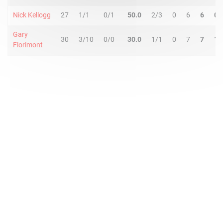
Nick Kellogg
27
1/1
0/1
50.0
2/3
0
6
6
0
Gary
30
3/10
0/0
30.0
1/1
0
7
7
1
Florimont