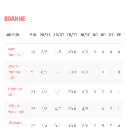
ROANNE
JOUEUR
MIN
2R/2T
3R/3T
TR/TT
1R/1T
RO
RD
RT
PD
Matt
24
3/5
1/5
40.0
0/0
0
4
4
4
Carlino
Bryan
Pamba-
5
0/2
1/1
33.3
0/0
1
0
1
0
Juille
Thomas
21
1/3
1/1
50.0
0/0
0
2
2
1
Ville
Robert
25
2/5
4/7
50.0
4/5
1
6
7
1
Nyakundi
Clement
23
2/4
0/1
40.0
0/0
2
5
7
4