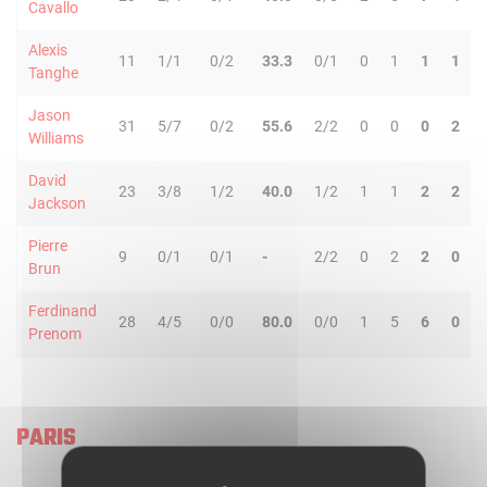
Cavallo
Alexis
11
1/1
0/2
33.3
0/1
0
1
1
1
Tanghe
Jason
31
5/7
0/2
55.6
2/2
0
0
0
2
Williams
David
23
3/8
1/2
40.0
1/2
1
1
2
2
Jackson
Pierre
9
0/1
0/1
-
2/2
0
2
2
0
Brun
Ferdinand
28
4/5
0/0
80.0
0/0
1
5
6
0
Prenom
PARIS