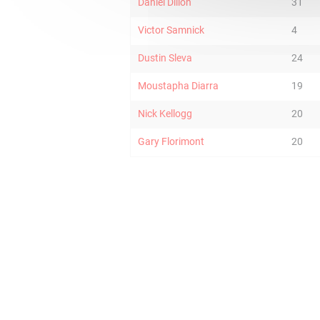
Daniel Dillon
31
Victor Samnick
4
Dustin Sleva
24
Moustapha Diarra
19
Nick Kellogg
20
Gary Florimont
20