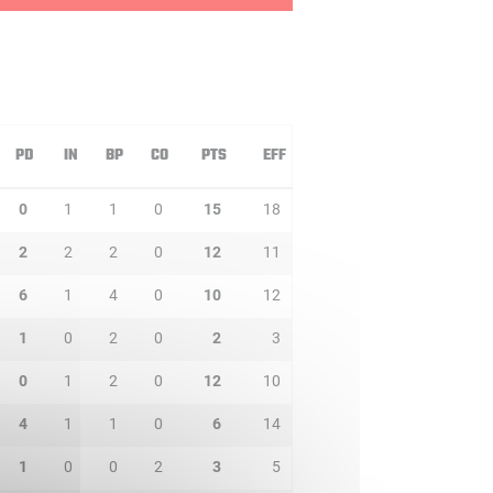
PD
IN
BP
CO
PTS
EFF
0
1
1
0
15
18
2
2
2
0
12
11
6
1
4
0
10
12
1
0
2
0
2
3
0
1
2
0
12
10
4
1
1
0
6
14
1
0
0
2
3
5