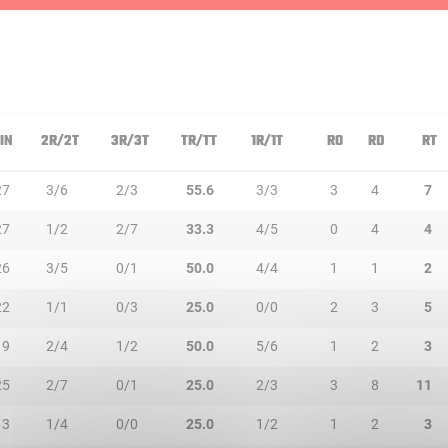
IN
2R/2T
3R/3T
TR/TT
1R/1T
RO
RD
RT
27
3/6
2/3
55.6
3/3
3
4
7
27
1/2
2/7
33.3
4/5
0
4
4
26
3/5
0/1
50.0
4/4
1
1
2
22
1/1
0/3
25.0
0/0
2
3
5
19
2/4
1/2
50.0
5/6
1
2
3
25
2/7
0/1
25.0
2/3
3
8
11
13
1/4
0/0
25.0
1/2
1
2
3