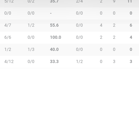
5/12
0/2
35.7
2/4
2
9
11
0/0
0/0
-
0/0
0
0
0
4/7
1/2
55.6
0/0
4
2
6
6/6
0/0
100.0
0/0
2
2
4
1/2
1/3
40.0
0/0
0
0
0
4/12
0/0
33.3
1/2
0
3
3