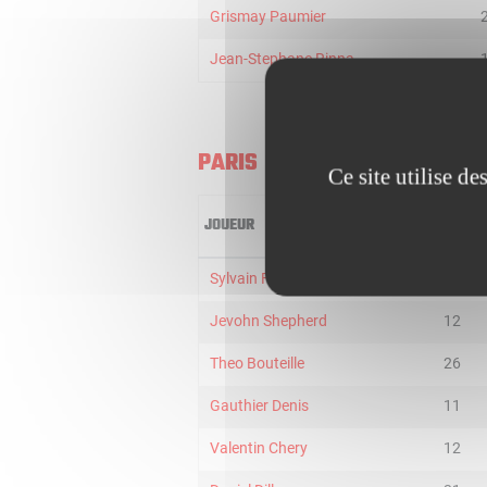
Grismay Paumier
Jean-Stephane Rinna
PARIS
Ce site utilise d
JOUEUR
MIN
Sylvain FRANCISCO
21
Jevohn Shepherd
12
Theo Bouteille
26
Gauthier Denis
11
Valentin Chery
12