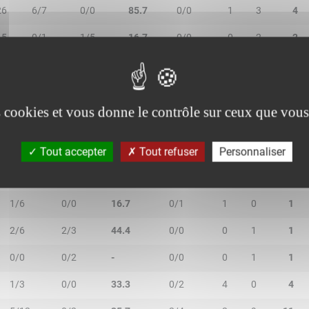
26
6/7
0/0
85.7
0/0
1
3
4
15
0/1
1/5
16.7
0/0
0
2
2
es cookies et vous donne le contrôle sur ceux que vous
2R/2T
3R/3T
TR/TT
1R/1T
RO
RD
RT
Tout accepter
Tout refuser
Personnaliser
1/3
0/1
25.0
1/4
0
3
3
1/6
0/0
16.7
0/1
1
0
1
2/6
2/3
44.4
0/0
0
1
1
0/0
0/2
-
0/0
0
1
1
1/3
0/0
33.3
0/2
4
0
4