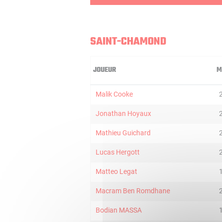
SAINT-CHAMOND
JOUEUR
M
Malik Cooke
Jonathan Hoyaux
Mathieu Guichard
Lucas Hergott
Matteo Legat
Macram Ben Romdhane
Bodian MASSA