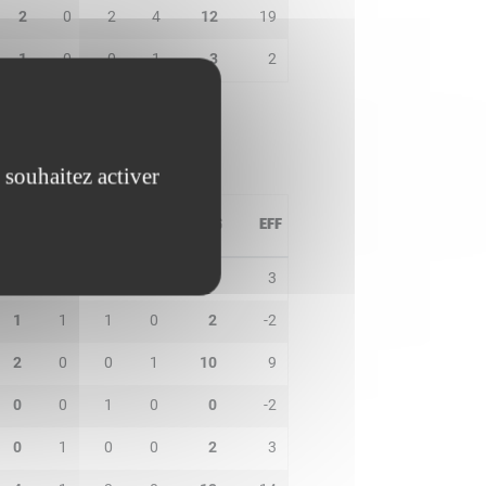
2
0
2
4
12
19
1
0
0
1
3
2
 souhaitez activer
PD
IN
BP
CO
PTS
EFF
4
2
3
0
3
3
1
1
1
0
2
-2
2
0
0
1
10
9
0
0
1
0
0
-2
0
1
0
0
2
3