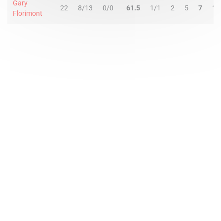
Gary
22
8/13
0/0
61.5
1/1
2
5
7
1
Florimont