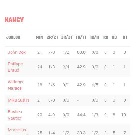
NANCY
JOUEUR
MIN
2R/2T
3R/3T
TR/TT
1R/1T
RO
RD
RT
P
John Cox
21
7/8
1/2
80.0
0/0
0
3
3
3
Philippe
24
1/3
2/4
42.9
0/0
0
1
1
1
Braud
Williams
18
3/6
0/1
42.9
4/5
0
1
1
1
Narace
Mika Sattin
2
0/0
0/0
-
0/0
0
0
0
0
Bastien
20
4/9
0/0
44.4
1/3
2
8
10
0
Vautier
Marcellus
25
1/4
1/2
33.3
1/2
2
5
7
2