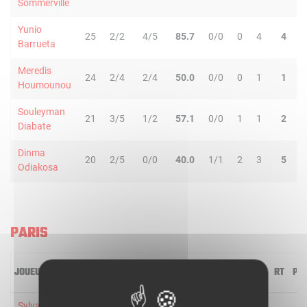
Sommerville
Yunio
25
2/2
4/5
85.7
0/0
0
4
4
0
Barrueta
Meredis
24
2/4
2/4
50.0
0/0
0
1
1
5
Houmounou
Souleyman
21
3/5
1/2
57.1
0/0
1
1
2
7
Diabate
Dinma
20
2/5
0/0
40.0
1/1
2
3
5
0
Odiakosa
PARIS
JOUEUR
MIN
2R/2T
3R/3T
TR/TT
1R/1T
RO
RD
RT
PD
Sylvain