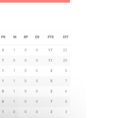
PD
IN
BP
CO
PTS
EFF
3
1
0
0
17
22
7
0
0
0
11
20
1
1
0
0
2
5
1
1
0
0
5
7
0
1
0
0
2
6
0
1
0
0
7
6
1
0
0
0
2
3