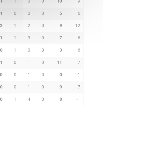
1
1
0
0
10
9
1
0
0
0
5
6
2
1
2
0
9
12
1
1
3
0
7
6
0
1
0
0
3
6
1
0
1
0
11
7
0
0
1
0
0
-1
0
0
1
0
9
7
0
1
4
0
8
-1