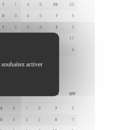
7
1
4
0
26
33
0
0
0
0
7
5
1
2
3
0
2
2
2
1
4
0
14
11
2
2
0
0
4
6
 souhaitez activer
PD
IN
BP
CO
PTS
EFF
4
0
1
0
7
3
0
0
3
2
0
-7