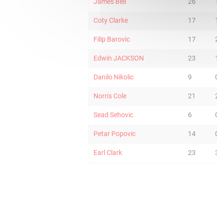
James Bell
26
Coty Clarke
17
Filip Barovic
17
Edwin JACKSON
23
Danilo Nikolic
9
Norris Cole
21
Sead Sehovic
6
Petar Popovic
14
Earl Clark
23