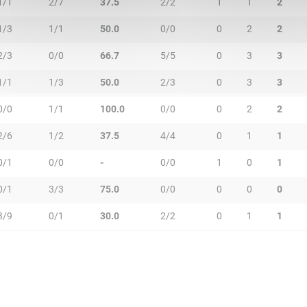
1/1
2/7
37.5
2/2
1
1
2
1/3
1/1
50.0
0/0
0
2
2
2/3
0/0
66.7
5/5
0
3
3
1/1
1/3
50.0
2/3
0
3
3
0/0
1/1
100.0
0/0
0
2
2
2/6
1/2
37.5
4/4
0
1
1
0/1
0/0
-
0/0
1
0
1
0/1
3/3
75.0
0/0
0
0
0
3/9
0/1
30.0
2/2
0
1
1