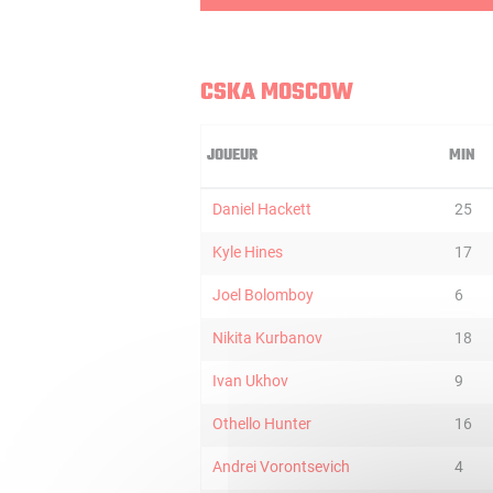
CSKA MOSCOW
JOUEUR
MIN
Daniel Hackett
25
Kyle Hines
17
Joel Bolomboy
6
Nikita Kurbanov
18
Ivan Ukhov
9
Othello Hunter
16
Andrei Vorontsevich
4