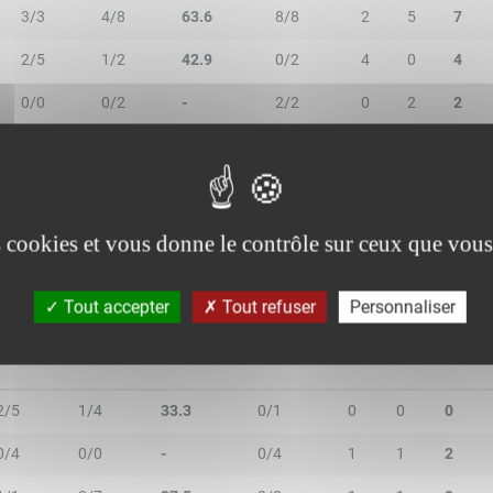
3/3
4/8
63.6
8/8
2
5
7
2/5
1/2
42.9
0/2
4
0
4
0/0
0/2
-
2/2
0
2
2
2/2
3/5
71.4
1/2
0
1
1
0/3
0/3
-
4/6
0
6
6
es cookies et vous donne le contrôle sur ceux que vous
Tout accepter
Tout refuser
Personnaliser
R/2T
3R/3T
TR/TT
1R/1T
RO
RD
RT
2/5
1/4
33.3
0/1
0
0
0
0/4
0/0
-
0/4
1
1
2