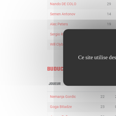
Nando DE COLO
29
Semen Antonov
14
Alec Peters
19
Sergio Rodriguez
17
Will Clyburn
25
Ce site utilise d
BUDUCNOST VOLI
JOUEUR
MIN
2
Nemanja Gordic
22
Goga Bitadze
23