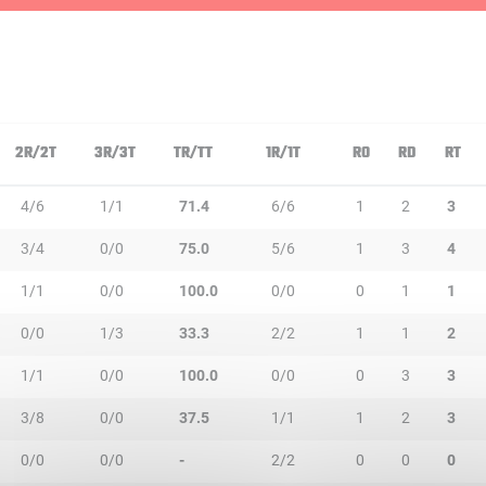
2R/2T
3R/3T
TR/TT
1R/1T
RO
RD
RT
4/6
1/1
71.4
6/6
1
2
3
3/4
0/0
75.0
5/6
1
3
4
1/1
0/0
100.0
0/0
0
1
1
0/0
1/3
33.3
2/2
1
1
2
1/1
0/0
100.0
0/0
0
3
3
3/8
0/0
37.5
1/1
1
2
3
0/0
0/0
-
2/2
0
0
0