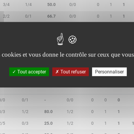
3/4
1/4
50.0
0/0
0
1
1
2/2
0/1
66.7
0/0
0
1
1
0/0
3/5
60.0
2/2
0
0
0
3/3
2/3
83.3
2/2
1
5
6
es cookies et vous donne le contrôle sur ceux que vous
Tout accepter
Tout refuser
Personnaliser
R/2T
3R/3T
TR/TT
1R/1T
RO
RD
RT
0/0
0/1
-
0/0
0
0
0
3/3
1/2
80.0
1/2
0
1
1
2/5
0/3
25.0
1/2
0
1
1