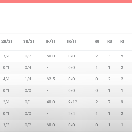
2R/2T
3R/3T
TR/TT
1R/1T
RO
RD
RT
3/4
0/2
50.0
0/0
2
3
5
0/1
0/4
-
0/0
1
1
2
4/4
1/4
62.5
0/0
0
2
2
0/1
0/0
-
0/0
0
1
1
2/4
0/1
40.0
9/12
2
7
9
0/1
0/0
-
2/4
1
1
2
3/3
0/2
60.0
0/0
0
1
1