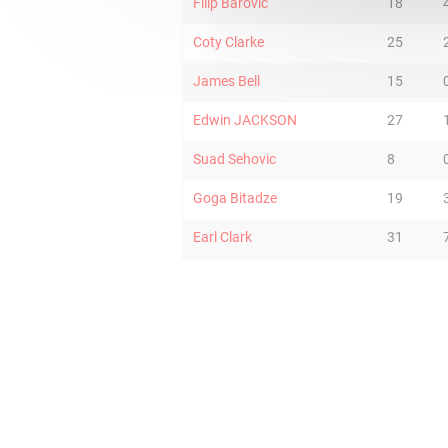
Filip Barovic
18
Coty Clarke
25
James Bell
15
Edwin JACKSON
27
Suad Sehovic
8
Goga Bitadze
19
Earl Clark
31