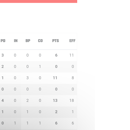
PD
IN
BP
CO
PTS
EFF
3
0
0
0
6
11
2
0
0
1
0
0
1
0
3
0
11
8
0
0
0
0
0
0
4
0
2
0
13
18
1
0
1
0
2
1
0
1
1
1
6
6