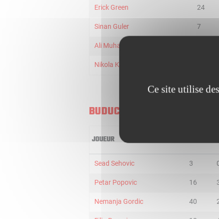
Erick Green
24
Sinan Guler
7
Ali Muhammed
15
Nikola Kalinic
29
Ce site utilise d
BUDUCNOST VOLI
JOUEUR
MIN
2
Sead Sehovic
3
Petar Popovic
16
Nemanja Gordic
40