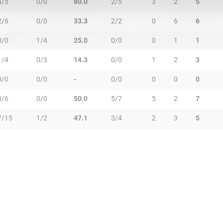
4/5
0/0
80.0
2/5
3
2
5
2/6
0/0
33.3
2/2
0
6
6
0/0
1/4
25.0
0/0
0
1
1
1/4
0/3
14.3
0/0
1
2
3
0/0
0/0
-
0/0
0
0
0
3/6
0/0
50.0
5/7
5
2
7
7/15
1/2
47.1
3/4
2
3
5