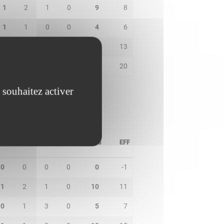
1
2
1
0
9
8
1
1
0
0
4
6
4
1
1
0
11
13
1
3
3
0
14
20
 souhaitez activer
PD
IN
BP
CO
PTS
EFF
0
0
0
0
0
-1
1
2
1
0
10
11
10
1
3
0
5
7