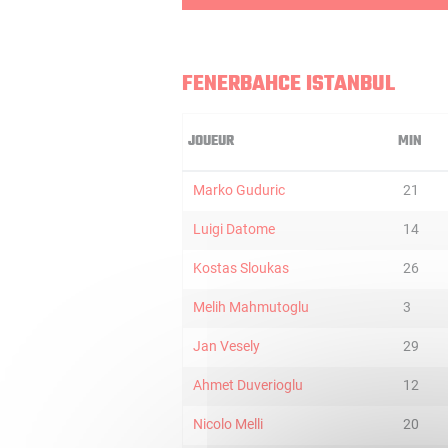
FENERBAHCE ISTANBUL
JOUEUR
MIN
Marko Guduric
21
Luigi Datome
14
Kostas Sloukas
26
Melih Mahmutoglu
3
Jan Vesely
29
Ahmet Duverioglu
12
Nicolo Melli
20