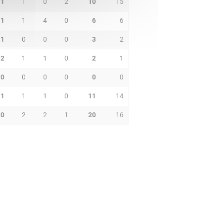
1
1
0
2
10
15
1
1
4
0
6
6
1
0
0
0
3
2
2
1
1
0
2
1
0
0
0
0
0
0
1
1
1
0
11
14
0
2
2
1
20
16