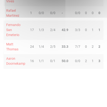
Vives
Rafael
1
0/0
0/0
-
0/0
0
0
0
0
Martinez
Fernando
San
17
1/3
2/4
42.9
3/3
0
1
1
1
Emeterio
Matt
24
1/4
2/5
33.3
7/7
0
2
2
3
Thomas
Aaron
16
1/1
0/1
50.0
0/0
2
1
3
1
Doornekamp