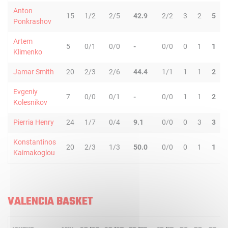
Anton
15
1/2
2/5
42.9
2/2
3
2
5
Ponkrashov
Artem
5
0/1
0/0
-
0/0
0
1
1
Klimenko
Jamar Smith
20
2/3
2/6
44.4
1/1
1
1
2
Evgeniy
7
0/0
0/1
-
0/0
1
1
2
Kolesnikov
Pierria Henry
24
1/7
0/4
9.1
0/0
0
3
3
Konstantinos
20
2/3
1/3
50.0
0/0
0
1
1
Kaimakoglou
VALENCIA BASKET