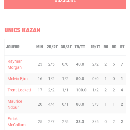
BOXSCORE
UNICS KAZAN
JOUEUR
MIN
2R/2T
3R/3T
TR/TT
1R/1T
RO
RD
RT
Raymar
23
2/5
0/0
40.0
2/2
2
5
7
Morgan
Melvin Ejim
16
1/2
1/2
50.0
0/0
1
0
1
Trent Lockett
17
2/2
1/1
100.0
1/2
2
2
4
Maurice
20
4/4
0/1
80.0
3/3
1
1
2
Ndour
Errick
25
2/7
2/5
33.3
3/5
0
2
2
McCollum