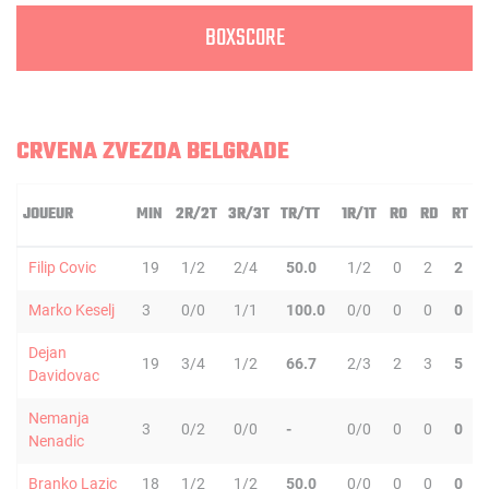
BOXSCORE
CRVENA ZVEZDA BELGRADE
JOUEUR
MIN
2R/2T
3R/3T
TR/TT
1R/1T
RO
RD
RT
Filip Covic
19
1/2
2/4
50.0
1/2
0
2
2
Marko Keselj
3
0/0
1/1
100.0
0/0
0
0
0
Dejan
19
3/4
1/2
66.7
2/3
2
3
5
Davidovac
Nemanja
3
0/2
0/0
-
0/0
0
0
0
Nenadic
Branko Lazic
18
1/2
1/2
50.0
0/0
0
0
0