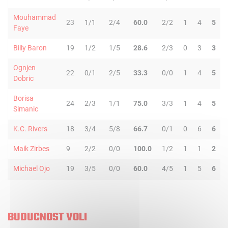
Mouhammad
23
1/1
2/4
60.0
2/2
1
4
5
Faye
Billy Baron
19
1/2
1/5
28.6
2/3
0
3
3
Ognjen
22
0/1
2/5
33.3
0/0
1
4
5
Dobric
Borisa
24
2/3
1/1
75.0
3/3
1
4
5
Simanic
K.C. Rivers
18
3/4
5/8
66.7
0/1
0
6
6
Maik Zirbes
9
2/2
0/0
100.0
1/2
1
1
2
Michael Ojo
19
3/5
0/0
60.0
4/5
1
5
6
BUDUCNOST VOLI