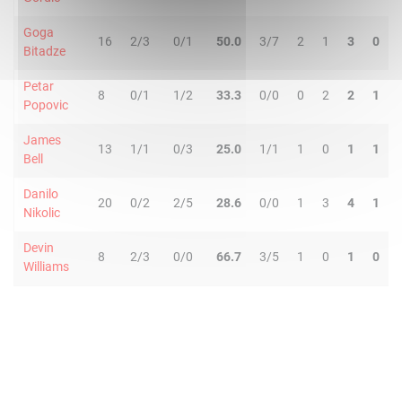
Goga
16
2/3
0/1
50.0
3/7
2
1
3
0
Bitadze
Petar
8
0/1
1/2
33.3
0/0
0
2
2
1
Popovic
James
13
1/1
0/3
25.0
1/1
1
0
1
1
Bell
Danilo
20
0/2
2/5
28.6
0/0
1
3
4
1
Nikolic
Devin
8
2/3
0/0
66.7
3/5
1
0
1
0
Williams