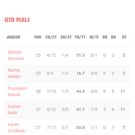
U19 MALI
JOUEUR
MIN
2R/2T
3R/3T
TR/TT
1R/1T
RO
RD
RT
PD
Siriman
25
4/12
1/4
31.3
0/1
0
2
2
6
Kanoute
Martin
25
0/3
1/3
16.7
0/0
0
2
2
1
Diakite
Fousseyni
38
7/15
1/3
44.4
0/0
6
5
11
4
Drame
Oumar
37
5/12
0/0
41.7
7/9
5
6
11
1
Ballo
Karim
27
7/13
0/1
50.0
1/1
0
7
7
1
Coulibaly