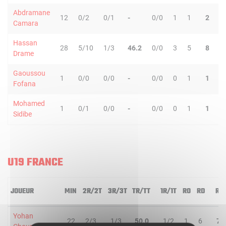
Abdramane
12
0/2
0/1
-
0/0
1
1
2
0
Camara
Hassan
28
5/10
1/3
46.2
0/0
3
5
8
5
Drame
Gaoussou
1
0/0
0/0
-
0/0
0
1
1
0
Fofana
Mohamed
1
0/1
0/0
-
0/0
0
1
1
0
Sidibe
U19 FRANCE
JOUEUR
MIN
2R/2T
3R/3T
TR/TT
1R/1T
RO
RD
RT
Yohan
22
2/3
1/3
50.0
1/2
1
6
7