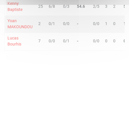
Kenny
25
6/8
0/3
54.6
2/5
3
2
5
Baptiste
Yoan
2
0/1
0/0
-
0/0
1
0
1
MAKOUNDOU
Lucas
7
0/0
0/1
-
0/0
0
0
0
Bourhis