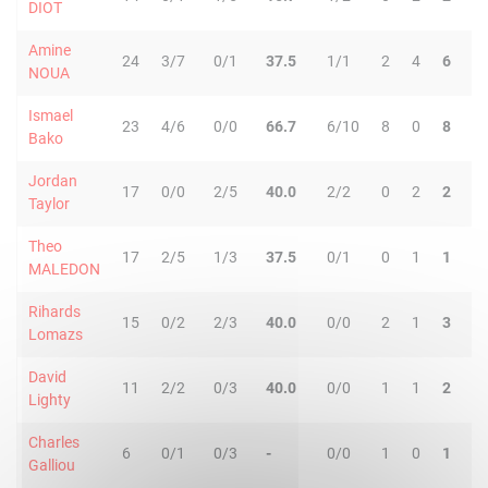
DIOT
Amine
24
3/7
0/1
37.5
1/1
2
4
6
1
NOUA
Ismael
23
4/6
0/0
66.7
6/10
8
0
8
1
Bako
Jordan
17
0/0
2/5
40.0
2/2
0
2
2
2
Taylor
Theo
17
2/5
1/3
37.5
0/1
0
1
1
0
MALEDON
Rihards
15
0/2
2/3
40.0
0/0
2
1
3
0
Lomazs
David
11
2/2
0/3
40.0
0/0
1
1
2
1
Lighty
Charles
6
0/1
0/3
-
0/0
1
0
1
0
Galliou