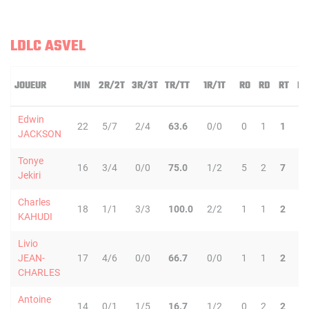
LDLC ASVEL
JOUEUR
MIN
2R/2T
3R/3T
TR/TT
1R/1T
RO
RD
RT
PD
Edwin
22
5/7
2/4
63.6
0/0
0
1
1
3
JACKSON
Tonye
16
3/4
0/0
75.0
1/2
5
2
7
5
Jekiri
Charles
18
1/1
3/3
100.0
2/2
1
1
2
1
KAHUDI
Livio
JEAN-
17
4/6
0/0
66.7
0/0
1
1
2
4
CHARLES
Antoine
14
0/1
1/5
16.7
1/2
0
2
2
4