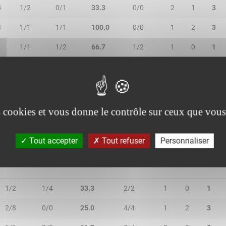
5
1/2
0/1
33.3
0/0
2
1
3
3
1/1
1/1
100.0
0/0
1
2
3
1
1/1
1/2
66.7
1/2
1
0
1
1/2
1/1
66.7
0/0
1
3
4
0/0
0/0
-
2/2
0
0
0
es cookies et vous donne le contrôle sur ceux que vous
Tout accepter
Tout refuser
Personnaliser
2R/2T
3R/3T
TR/TT
1R/1T
RO
RD
RT
1/2
1/4
33.3
2/2
1
0
1
2/8
0/0
25.0
4/4
1
2
3