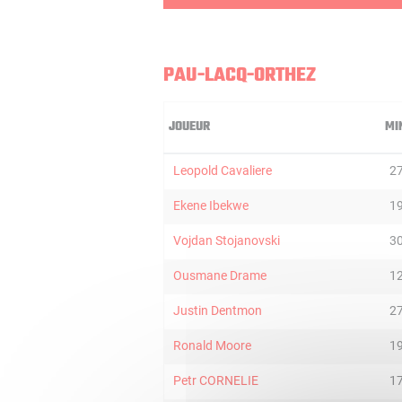
PAU-LACQ-ORTHEZ
JOUEUR
MI
Leopold Cavaliere
2
Ekene Ibekwe
1
Vojdan Stojanovski
3
Ousmane Drame
1
Justin Dentmon
2
Ronald Moore
1
Petr CORNELIE
1