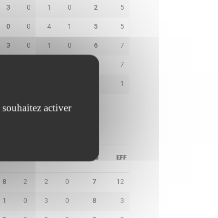
3
0
1
0
2
5
0
0
4
1
5
5
3
0
1
0
6
7
0
0
1
0
5
7
0
0
1
0
2
1
 souhaitez activer
PD
IN
BP
CO
PTS
EFF
8
2
2
0
7
12
1
0
3
0
8
3