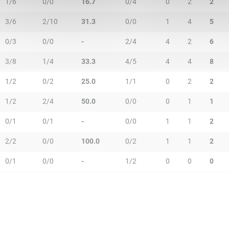
1/6
0/0
16.7
0/4
0
2
2
3/6
2/10
31.3
0/0
1
4
5
0/3
0/0
-
2/4
4
2
6
3/8
1/4
33.3
4/5
4
4
8
1/2
0/2
25.0
1/1
0
2
2
1/2
2/4
50.0
0/0
0
1
1
0/1
0/1
-
0/0
1
1
2
2/2
0/0
100.0
0/2
1
1
2
0/1
0/0
-
1/2
0
0
0