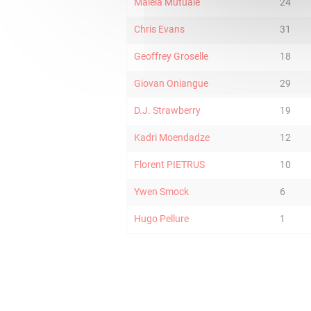
Malela Mutuale
24
Chris Evans
31
Geoffrey Groselle
18
Giovan Oniangue
29
D.J. Strawberry
19
Kadri Moendadze
12
Florent PIETRUS
10
Ywen Smock
6
Hugo Pellure
1