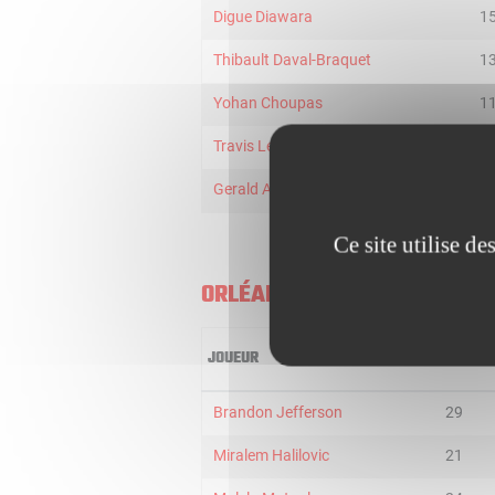
Digue Diawara
1
Thibault Daval-Braquet
1
Yohan Choupas
1
Travis Leslie
9
Gerald AYAYI
1
Ce site utilise d
ORLÉANS
JOUEUR
MIN
Brandon Jefferson
29
Miralem Halilovic
21