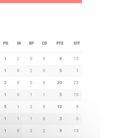
PD
IN
BP
CO
PTS
EFF
1
2
0
0
8
15
1
0
2
0
5
1
3
0
0
0
20
23
1
0
1
1
5
10
5
1
2
0
12
8
1
1
1
0
3
0
1
0
2
2
9
13