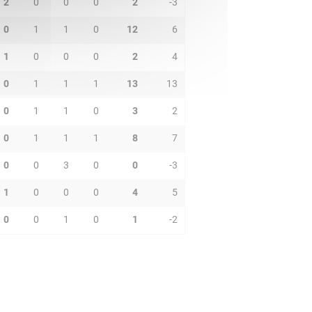
2
0
0
0
2
-3
0
1
1
0
12
6
1
0
0
0
2
4
0
1
1
1
13
13
0
1
1
0
3
2
0
1
1
1
8
7
0
0
3
0
0
-3
1
0
0
0
4
5
0
0
1
0
1
-2