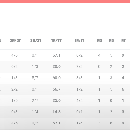
N
2R/2T
3R/3T
TR/TT
1R/1T
RO
RD
RT
7
4/6
0/1
57.1
0/2
4
5
9
9
0/2
1/3
20.0
2/3
0
2
2
0
1/3
5/7
60.0
3/3
1
3
4
2
2/2
0/1
66.7
1/2
1
5
6
7
1/5
2/7
25.0
4/4
1
0
1
9
0/3
1/4
14.3
0/1
1
2
3
7
4/5
0/2
57.1
1/4
3
6
9