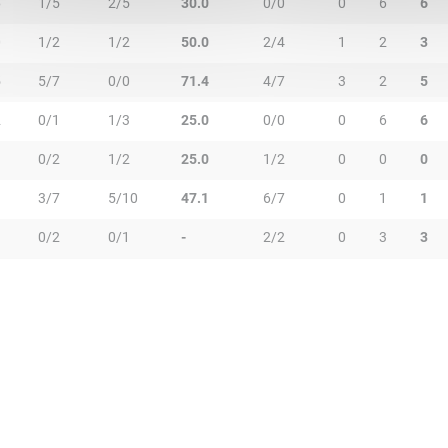
6
1/5
2/5
30.0
0/0
0
6
6
0
1/2
1/2
50.0
2/4
1
2
3
5
5/7
0/0
71.4
4/7
3
2
5
2
0/1
1/3
25.0
0/0
0
6
6
3
0/2
1/2
25.0
1/2
0
0
0
3
3/7
5/10
47.1
6/7
0
1
1
0/2
0/1
-
2/2
0
3
3