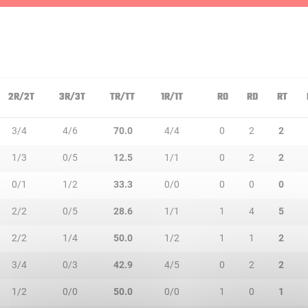
2R/2T
3R/3T
TR/TT
1R/1T
RO
RD
RT
3/4
4/6
70.0
4/4
0
2
2
1/3
0/5
12.5
1/1
0
2
2
0/1
1/2
33.3
0/0
0
0
0
2/2
0/5
28.6
1/1
1
4
5
2/2
1/4
50.0
1/2
1
1
2
3/4
0/3
42.9
4/5
0
2
2
1/2
0/0
50.0
0/0
1
0
1