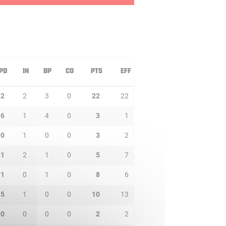
PD
IN
BP
CO
PTS
EFF
2
2
3
0
22
22
6
1
4
0
3
1
0
1
0
0
3
2
1
2
1
0
5
7
1
0
1
0
8
6
5
1
0
0
10
13
0
0
0
0
2
2