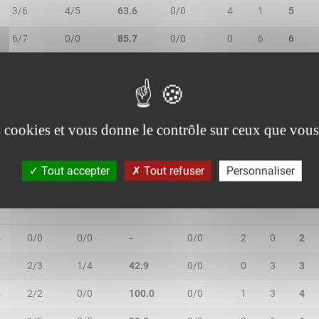
3/6
4/5
63.6
0/0
4
1
5
6/7
0/0
85.7
0/0
0
6
6
3/5
0/0
60.0
1/1
2
2
4
0/1
2/4
40.0
2/2
0
1
1
es cookies et vous donne le contrôle sur ceux que vous
Tout accepter
Tout refuser
Personnaliser
N
2R/2T
3R/3T
TR/TT
1R/1T
RO
RD
RT
4
0/0
0/0
-
0/0
2
0
2
1
2/3
1/4
42.9
0/0
0
3
3
4
2/2
0/0
100.0
0/0
1
3
4