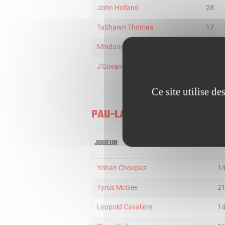
John Holland
28
TaShawn Thomas
17
Mindaugas Kupsas
18
J'Covan Brown
23
Ce site utilise d
PAU-LACQ-ORTHEZ
JOUEUR
MI
Yohan Choupas
1
Tyrus McGee
2
Leopold Cavaliere
1