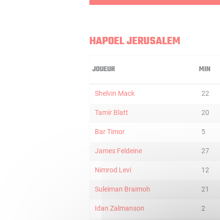
HAPOEL JERUSALEM
JOUEUR
MIN
Shelvin Mack
22
Tamir Blatt
20
Bar Timor
5
James Feldeine
27
Nimrod Levi
12
Suleiman Braimoh
21
Idan Zalmanson
2