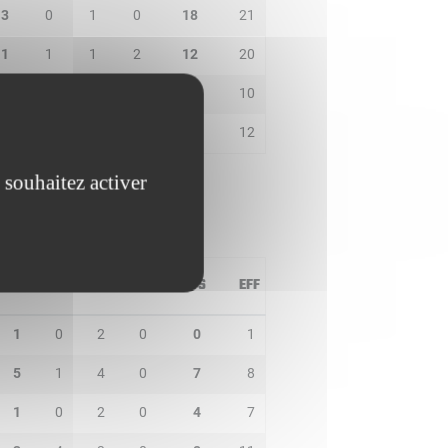
3
0
1
0
18
21
1
1
1
2
12
20
2
0
2
1
7
10
7
2
3
0
8
12
 souhaitez activer
PD
IN
BP
CO
PTS
EFF
1
0
2
0
0
1
5
1
4
0
7
8
1
0
2
0
4
7