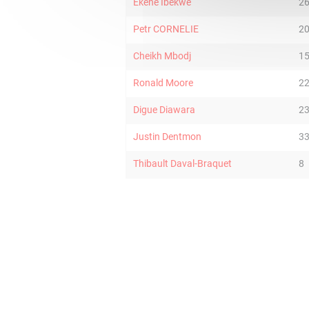
Ekene Ibekwe
2
Petr CORNELIE
2
Cheikh Mbodj
1
Ronald Moore
2
Digue Diawara
2
Justin Dentmon
3
Thibault Daval-Braquet
8