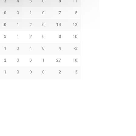
3
4
3
0
8
11
0
0
1
0
7
5
0
1
2
0
14
13
5
1
2
0
3
10
1
0
4
0
4
-3
2
0
3
1
27
18
1
0
0
0
2
3