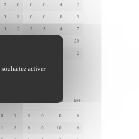
2
0
0
0
4
7
1
3
0
0
0
3
1
2
3
5
4
7
2
2
0
0
23
28
1
2
1
0
3
2
 souhaitez activer
PD
IN
BP
CO
PTS
EFF
0
1
3
0
0
-6
1
3
6
0
10
6