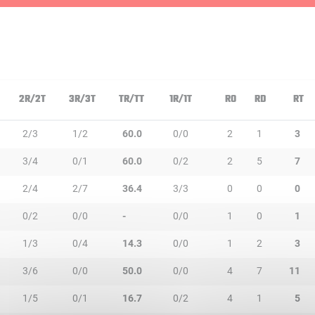
2R/2T
3R/3T
TR/TT
1R/1T
RO
RD
RT
2/3
1/2
60.0
0/0
2
1
3
3/4
0/1
60.0
0/2
2
5
7
2/4
2/7
36.4
3/3
0
0
0
0/2
0/0
-
0/0
1
0
1
1/3
0/4
14.3
0/0
1
2
3
3/6
0/0
50.0
0/0
4
7
11
1/5
0/1
16.7
0/2
4
1
5