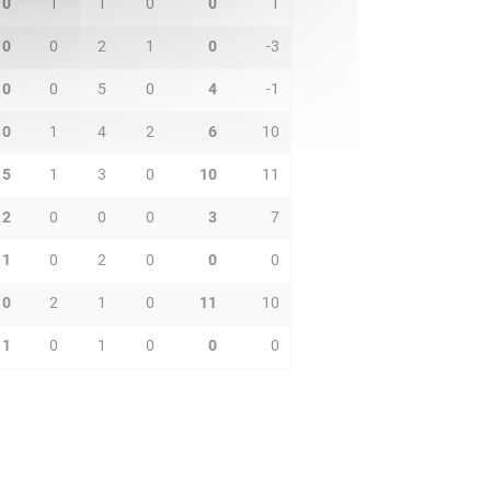
0
1
1
0
0
1
0
0
2
1
0
-3
0
0
5
0
4
-1
0
1
4
2
6
10
5
1
3
0
10
11
2
0
0
0
3
7
1
0
2
0
0
0
0
2
1
0
11
10
1
0
1
0
0
0