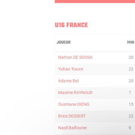
U16 FRANCE
JOUEUR
MIN
Nathan DE SOUSA
20
Yohan Traore
22
Adama Bal
20
Maxime RAYNAUD
7
Ousmane DIENG
15
Brice DESSERT
22
Naoll Balfourier
9