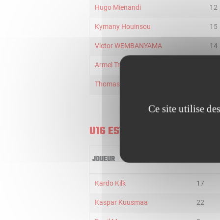
Hugo Mienandi
12
Kymany Houinsou
15
Victor WEMBANYAMA
14
Armel Traore
24
Thomas Llaury
14
Ce site utilise d
U16 ESTONIA
JOUEUR
MIN
Kardo Kilk
17
Kaspar Kuusmaa
22