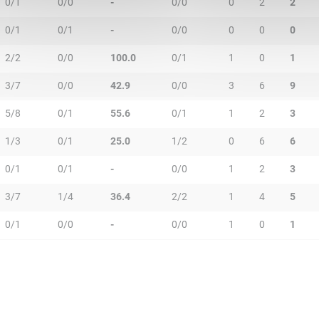
0/1
0/0
-
0/0
0
2
2
0/1
0/1
-
0/0
0
0
0
2/2
0/0
100.0
0/1
1
0
1
3/7
0/0
42.9
0/0
3
6
9
5/8
0/1
55.6
0/1
1
2
3
1/3
0/1
25.0
1/2
0
6
6
0/1
0/1
-
0/0
1
2
3
3/7
1/4
36.4
2/2
1
4
5
0/1
0/0
-
0/0
1
0
1