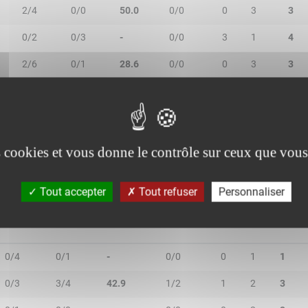
2/4
0/0
50.0
0/0
0
3
3
0/2
0/3
-
0/0
3
1
4
2/6
0/1
28.6
0/0
0
3
3
7/7
3/4
90.9
0/0
0
2
2
1/3
0/2
20.0
1/2
1
1
2
es cookies et vous donne le contrôle sur ceux que vous
Tout accepter
Tout refuser
Personnaliser
2R/2T
3R/3T
TR/TT
1R/1T
RO
RD
RT
0/4
0/1
-
0/0
0
1
1
0/3
3/4
42.9
1/2
1
2
3