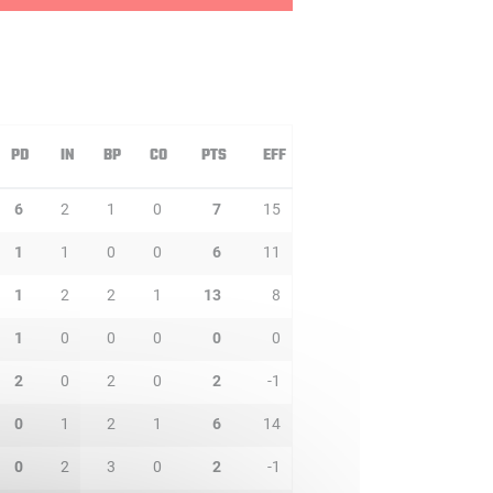
PD
IN
BP
CO
PTS
EFF
6
2
1
0
7
15
1
1
0
0
6
11
1
2
2
1
13
8
1
0
0
0
0
0
2
0
2
0
2
-1
0
1
2
1
6
14
0
2
3
0
2
-1