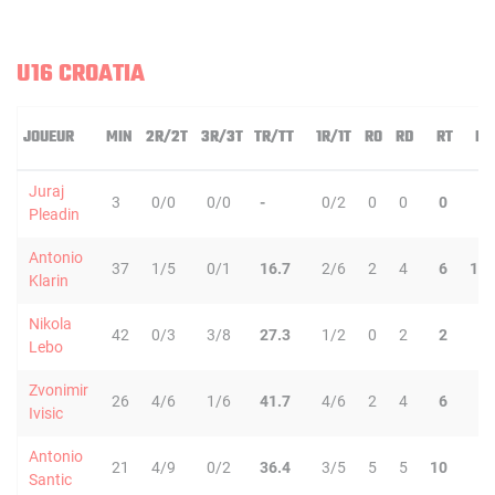
U16 CROATIA
JOUEUR
MIN
2R/2T
3R/3T
TR/TT
1R/1T
RO
RD
RT
PD
Juraj
3
0/0
0/0
-
0/2
0
0
0
0
Pleadin
Antonio
37
1/5
0/1
16.7
2/6
2
4
6
10
Klarin
Nikola
42
0/3
3/8
27.3
1/2
0
2
2
1
Lebo
Zvonimir
26
4/6
1/6
41.7
4/6
2
4
6
1
Ivisic
Antonio
21
4/9
0/2
36.4
3/5
5
5
10
1
Santic