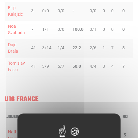
Filip
3
0/0
0/0
-
0/0
0
0
0
0
Kalajzic
Noa
7
1/1
0/0
100.0
0/1
0
0
0
2
Svoboda
Duje
41
3/14
1/4
22.2
2/6
1
7
8
3
Brala
Tomislav
41
3/9
5/7
50.0
4/4
3
4
7
2
Ivisic
U16 FRANCE
JOUEUR
MIN
2R/2T
3R/3T
TR/TT
1R/1T
RO
RD
R
Nathan DE
31
3/5
3/7
50.0
1/2
1
5
6