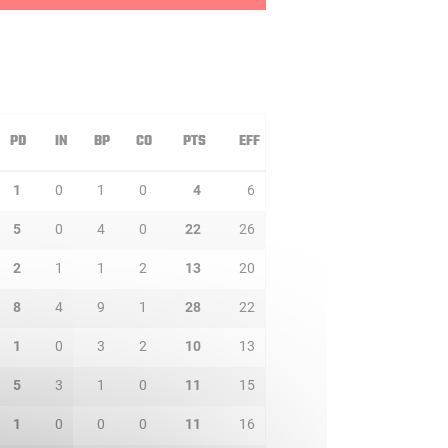
PD
IN
BP
CO
PTS
EFF
1
0
1
0
4
6
5
0
4
0
22
26
2
1
1
2
13
20
8
4
9
1
28
22
1
0
3
2
10
13
5
3
1
0
11
15
1
0
0
0
11
16