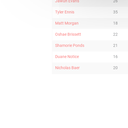
Jawun Evans
26
Tyler Ennis
35
Matt Morgan
18
Oshae Brissett
22
Shamorie Ponds
21
Duane Notice
16
Nicholas Baer
20