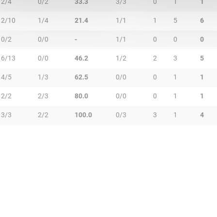
2/4
0/2
33.3
3/3
0
1
1
2/10
1/4
21.4
1/1
1
5
6
0/2
0/0
-
1/1
0
0
0
6/13
0/0
46.2
1/2
2
3
5
4/5
1/3
62.5
0/0
0
1
1
2/2
2/3
80.0
0/0
0
1
1
3/3
2/2
100.0
0/3
3
1
4