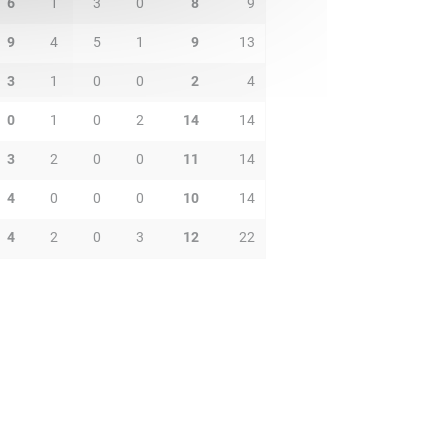
6
1
3
0
8
9
9
4
5
1
9
13
3
1
0
0
2
4
0
1
0
2
14
14
3
2
0
0
11
14
4
0
0
0
10
14
4
2
0
3
12
22