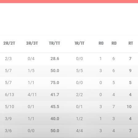
2R/2T
3R/3T
TR/TT
1R/1T
RO
RD
RT
2/3
0/4
28.6
0/0
1
6
7
5/7
1/5
50.0
5/5
3
6
9
5/7
1/1
75.0
0/0
0
5
5
6/13
4/11
41.7
2/2
0
4
4
5/10
0/1
45.5
0/1
3
7
10
3/9
1/1
40.0
1/2
1
3
4
3/6
0/0
50.0
4/4
3
4
7