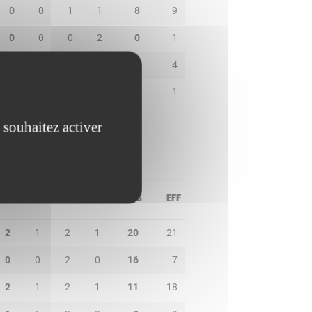
0
0
1
1
8
9
0
0
0
2
0
-1
0
1
0
0
2
4
0
1
0
1
0
1
 souhaitez activer
PD
IN
BP
CO
PTS
EFF
2
1
2
1
20
21
0
0
2
0
16
7
2
1
2
1
11
18