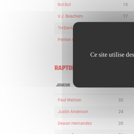
Bol Bol
15
V.J. Beachem
17
Tre'Darius McCallum
6
Perrion Callandret
3
Ce site utilise d
RAPTORS 905
JOUEUR
MIN
Paul Watson
32
Justin Anderson
24
Dewan Hernandez
20