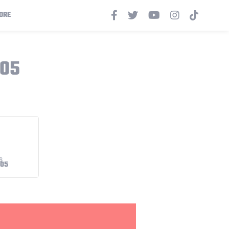
ORE
905
905