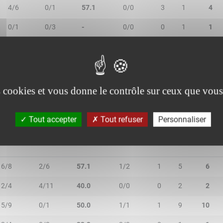
4/6
0/1
57.1
0/0
3
1
4
0/1
0/3
-
0/0
0
1
1
1/1
0/0
100.0
0/0
1
0
1
0/0
0/0
-
0/1
0
0
0
es cookies et vous donne le contrôle sur ceux que vous
Tout accepter
Tout refuser
Personnaliser
2R/2T
3R/3T
TR/TT
1R/1T
RO
RD
RT
6/8
2/6
57.1
1/2
1
5
6
2/4
4/11
40.0
0/0
0
2
2
5/9
0/1
50.0
1/1
1
9
10