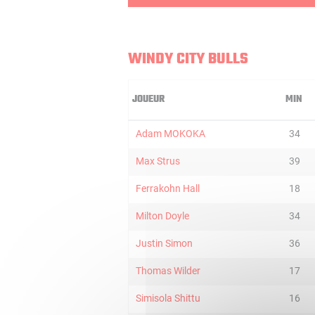
WINDY CITY BULLS
JOUEUR
MIN
Adam MOKOKA
34
Max Strus
39
Ferrakohn Hall
18
Milton Doyle
34
Justin Simon
36
Thomas Wilder
17
Simisola Shittu
16