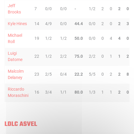
Jeff
7
0/0
0/0
-
1/2
2
0
2
0
Brooks
Kyle Hines
14
4/9
0/0
44.4
0/0
2
0
2
3
Michael
19
1/2
1/2
50.0
0/0
0
4
4
0
Roll
Luigi
22
1/2
2/2
75.0
2/2
0
1
1
2
Datome
Malcolm
23
2/5
0/4
22.2
5/5
0
2
2
8
Delaney
Riccardo
16
3/4
1/1
80.0
1/3
1
1
2
0
Moraschini
LDLC ASVEL