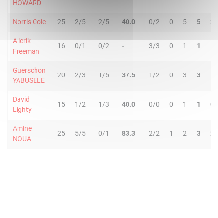
HOWARD
Norris Cole
25
2/5
2/5
40.0
0/2
0
5
5
3
Allerik
16
0/1
0/2
-
3/3
0
1
1
1
Freeman
Guerschon
20
2/3
1/5
37.5
1/2
0
3
3
1
YABUSELE
David
15
1/2
1/3
40.0
0/0
0
1
1
0
Lighty
Amine
25
5/5
0/1
83.3
2/2
1
2
3
2
NOUA