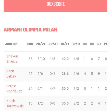
BOXSCORE
ARMANI OLIMPIA MILAN
JOUEUR
MIN
2R/2T
3R/3T
TR/TT
1R/1T
RO
RD
RT
PD
Shavon
33
5/10
1/5
40.0
4/5
1
6
7
0
Shields
Zach
25
2/6
0/1
28.6
6/6
4
5
9
1
LeDay
Sergio
24
0/1
4/7
50.0
1/2
0
1
1
2
Rodriguez
Kaleb
16
1/2
0/0
50.0
2/2
2
2
4
1
Tarczewski