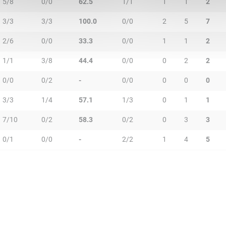
5/8
0/0
62.5
1/1
1
1
2
3/3
3/3
100.0
0/0
2
5
7
2/6
0/0
33.3
0/0
1
1
2
1/1
3/8
44.4
0/0
0
2
2
0/0
0/2
-
0/0
0
0
0
3/3
1/4
57.1
1/3
0
1
1
7/10
0/2
58.3
0/2
0
3
3
0/1
0/0
-
2/2
1
4
5