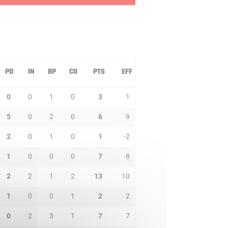
PD
IN
BP
CO
PTS
EFF
0
0
1
0
3
1
5
0
2
0
6
9
2
0
1
0
1
-2
1
0
0
0
7
8
2
2
1
2
13
10
1
0
0
1
2
2
0
2
3
1
7
7