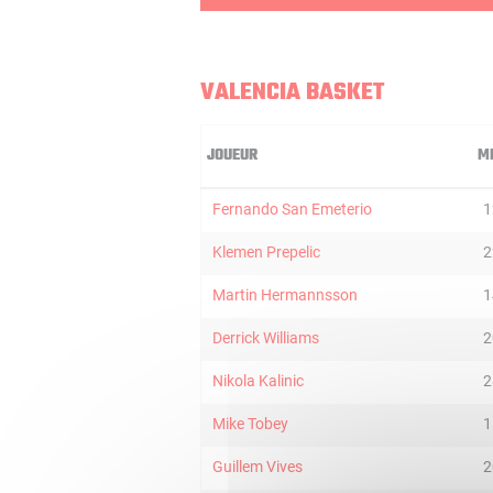
VALENCIA BASKET
JOUEUR
M
Fernando San Emeterio
1
Klemen Prepelic
2
Martin Hermannsson
1
Derrick Williams
2
Nikola Kalinic
2
Mike Tobey
1
Guillem Vives
2