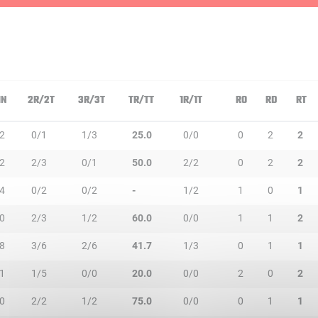
IN
2R/2T
3R/3T
TR/TT
1R/1T
RO
RD
RT
2
0/1
1/3
25.0
0/0
0
2
2
2
2/3
0/1
50.0
2/2
0
2
2
4
0/2
0/2
-
1/2
1
0
1
0
2/3
1/2
60.0
0/0
1
1
2
8
3/6
2/6
41.7
1/3
0
1
1
1
1/5
0/0
20.0
0/0
2
0
2
0
2/2
1/2
75.0
0/0
0
1
1