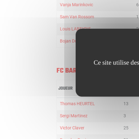
Vanja Marinkovic
6
Sam Van Rossom
1
Louis LABEYRIE
2
Bojan Dubljevic
2
Ce site utilise d
FC BARCELONA
JOUEUR
MIN
Thomas HEURTEL
13
Sergi Martinez
3
Victor Claver
25