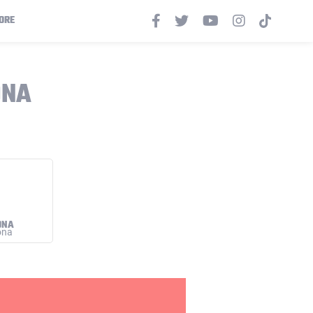
ORE
ONA
ONA