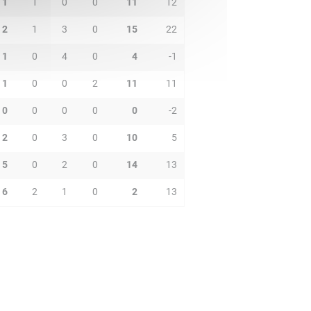
1
1
0
0
11
12
2
1
3
0
15
22
1
0
4
0
4
-1
1
0
0
2
11
11
0
0
0
0
0
-2
2
0
3
0
10
5
5
0
2
0
14
13
6
2
1
0
2
13