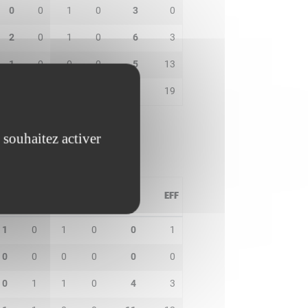
0
0
1
0
3
0
2
0
1
0
6
3
1
0
0
0
5
13
2
2
2
0
13
19
 souhaitez activer
PD
IN
BP
CO
PTS
EFF
1
0
1
0
0
1
0
0
0
0
0
0
0
1
1
0
4
3