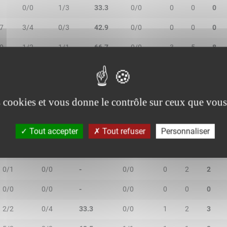
0/0
1/3
33.3
0/0
0
0
0
7
3/4
0/3
42.9
0/0
0
0
0
0
1/2
1/1
66.7
0/0
3
5
8
9
4/6
1/3
55.6
2/2
1
7
8
es cookies et vous donne le contrôle sur ceux que vous
Tout accepter
Tout refuser
Personnaliser
2R/2T
3R/3T
TR/TT
1R/1T
RO
RD
RT
0/1
0/0
-
0/0
0
2
2
0/0
0/0
-
0/0
0
0
0
2/2
0/4
33.3
0/0
1
2
3