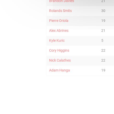
Brandon Davies
21
Rolands Smits
30
Pierre Oriola
19
Alex Abrines
21
Kyle Kuric
5
Cory Higgins
22
Nick Calathes
22
Adam Hanga
19