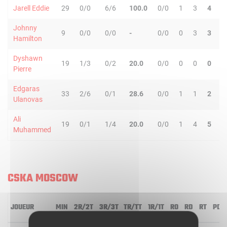
Jarell Eddie
29
0/0
6/6
100.0
0/0
1
3
4
0
Johnny
9
0/0
0/0
-
0/0
0
3
3
0
Hamilton
Dyshawn
19
1/3
0/2
20.0
0/0
0
0
0
1
Pierre
Edgaras
33
2/6
0/1
28.6
0/0
1
1
2
1
Ulanovas
Ali
19
0/1
1/4
20.0
0/0
1
4
5
3
Muhammed
CSKA MOSCOW
JOUEUR
MIN
2R/2T
3R/3T
TR/TT
1R/1T
RO
RD
RT
PD