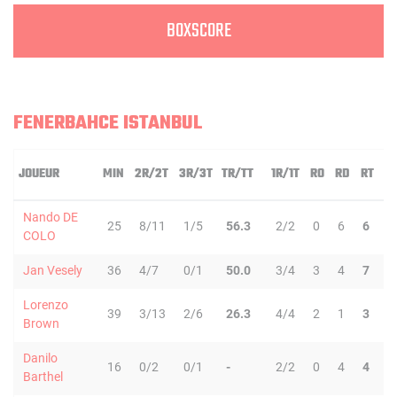
BOXSCORE
FENERBAHCE ISTANBUL
JOUEUR
MIN
2R/2T
3R/3T
TR/TT
1R/1T
RO
RD
RT
P
Nando DE
25
8/11
1/5
56.3
2/2
0
6
6
1
COLO
Jan Vesely
36
4/7
0/1
50.0
3/4
3
4
7
2
Lorenzo
39
3/13
2/6
26.3
4/4
2
1
3
8
Brown
Danilo
16
0/2
0/1
-
2/2
0
4
4
0
Barthel