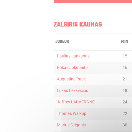
ZALGIRIS KAUNAS
JOUEUR
MIN
Paulius Jankunas
15
Rokas Jokubaitis
16
Augustine Rubit
21
Lukas Lekavicius
18
Joffrey LAUVERGNE
24
Thomas Walkup
22
Marius Grigonis
30