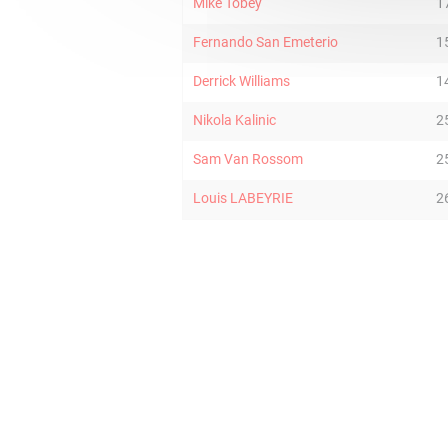
Mike Tobey
1
Fernando San Emeterio
1
Derrick Williams
1
Nikola Kalinic
2
Sam Van Rossom
2
Louis LABEYRIE
2