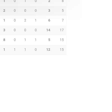
1
0
1
0
2
8
2
0
0
0
3
5
1
0
2
1
6
7
3
0
0
0
14
17
8
0
1
1
5
15
1
1
1
0
12
15