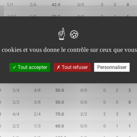
1/1
2/6
42.9
0/0
0
0
0
4/10
1/5
33.3
0/0
2
4
6
0/0
2/3
66.7
0/0
0
1
1
es cookies et vous donne le contrôle sur ceux que vous
Tout accepter
Tout refuser
Personnaliser
N
2R/2T
3R/3T
TR/TT
1R/1T
RO
RD
RT
9
2/4
4/8
50.0
0/0
0
2
2
0
2/2
3/8
50.0
0/0
0
0
0
4
4/4
2/4
75.0
2/2
2
3
5
6
2/2
1/3
60.0
0/0
0
1
1