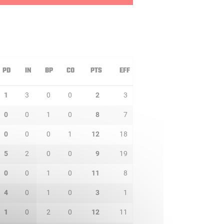
PD
IN
BP
CO
PTS
EFF
1
3
0
0
2
3
0
0
1
0
8
7
0
0
0
1
12
18
5
2
0
0
9
19
0
0
1
0
11
8
4
0
1
0
3
1
1
0
2
0
12
11