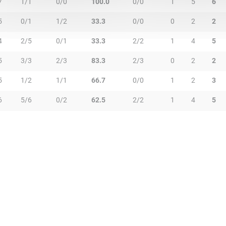
7
1/1
0/0
100.0
0/0
1
5
6
5
0/1
1/2
33.3
0/0
0
2
2
4
2/5
0/1
33.3
2/2
1
4
5
5
3/3
2/3
83.3
2/3
0
2
2
5
1/2
1/1
66.7
0/0
1
2
3
6
5/6
0/2
62.5
2/2
1
4
5