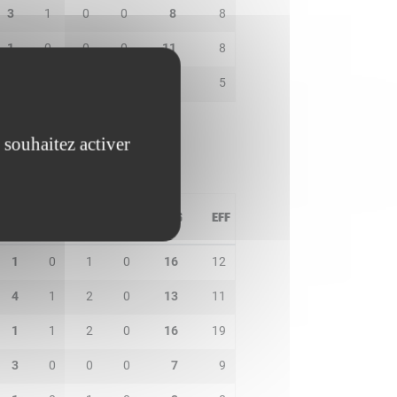
3
1
0
0
8
8
1
0
0
0
11
8
1
0
2
0
6
5
 souhaitez activer
PD
IN
BP
CO
PTS
EFF
1
0
1
0
16
12
4
1
2
0
13
11
1
1
2
0
16
19
3
0
0
0
7
9