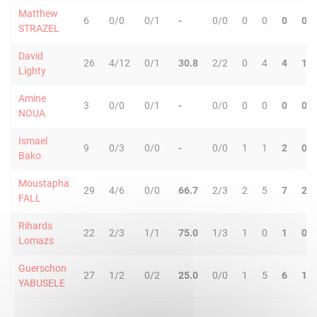
Matthew
6
0/0
0/1
-
0/0
0
0
0
0
STRAZEL
David
26
4/12
0/1
30.8
2/2
0
4
4
1
Lighty
Amine
3
0/0
0/1
-
0/0
0
0
0
0
NOUA
Ismael
9
0/3
0/0
-
0/0
1
1
2
0
Bako
Moustapha
29
4/6
0/0
66.7
2/3
2
5
7
2
FALL
Rihards
22
2/3
1/1
75.0
1/3
1
0
1
0
Lomazs
Guerschon
27
1/2
0/2
25.0
0/0
1
5
6
1
YABUSELE