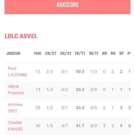
BOXSCORE
LDLC ASVEL
JOUEUR
MIN
2R/2T
3R/3T
TR/TT
1R/1T
RO
RD
RT
PD
Paul
13
2/3
0/1
50.0
1/3
0
2
2
1
LACOMBE
Allerik
13
1/3
0/2
20.0
0/0
0
1
1
1
Freeman
Antoine
22
1/2
0/1
33.3
0/0
2
1
3
5
DIOT
Charles
30
1/5
4/7
41.7
0/0
3
2
5
0
KAHUDI