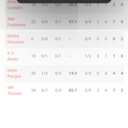
Arturas
18
3/6
0/0
50.0
3/5
1
1
2
0
Gudaitis
Alex
22
4/6
0/1
57.1
4/4
1
6
7
0
Poythress
Dmitry
6
0/0
0/1
-
0/0
0
0
0
2
Khvostov
K.C.
19
0/1
0/1
-
1/2
0
1
1
0
Rivers
Kevin
30
1/2
0/5
14.3
2/4
0
4
4
4
Pangos
Will
28
6/7
0/0
85.7
2/3
3
4
7
2
Thomas