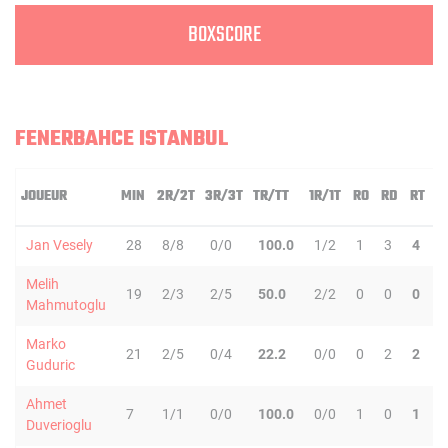
BOXSCORE
FENERBAHCE ISTANBUL
JOUEUR
MIN
2R/2T
3R/3T
TR/TT
1R/1T
RO
RD
RT
P
Jan Vesely
28
8/8
0/0
100.0
1/2
1
3
4
5
Melih
19
2/3
2/5
50.0
2/2
0
0
0
1
Mahmutoglu
Marko
21
2/5
0/4
22.2
0/0
0
2
2
3
Guduric
Ahmet
7
1/1
0/0
100.0
0/0
1
0
1
1
Duverioglu