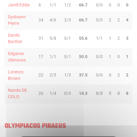
Jarell Eddie
6
1/1
1/2
66.7
0/0
0
0
0
0
Dyshawn
24
4/6
2/3
66.7
0/0
2
2
4
3
Pierre
Danilo
31
5/8
0/1
55.6
1/1
1
2
3
2
Barthel
Edgaras
17
1/1
0/1
50.0
0/0
1
0
1
4
Ulanovas
Lorenzo
22
2/5
1/3
37.5
0/0
0
2
2
1
Brown
Nando DE
26
1/4
0/3
14.3
8/8
0
8
8
5
COLO
OLYMPIACOS PIRAEUS