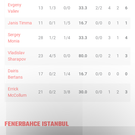
Evgeny
13
1/3
0/0
33.3
2/2
4
2
6
Valiev
Janis Timma
11
0/1
1/5
16.7
0/0
0
1
1
Sergey
28
1/2
1/4
33.3
0/0
3
1
4
Monia
Vladislav
23
4/5
0/0
80.0
0/0
2
1
3
Sharapov
Dairis
17
0/2
1/4
16.7
0/0
0
0
0
Bertans
Errick
21
0/2
3/8
30.0
0/0
1
2
3
McCollum
FENERBAHCE ISTANBUL