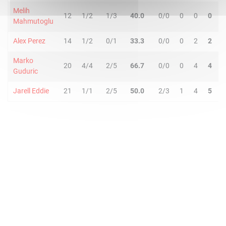
Melih
12
1/2
1/3
40.0
0/0
0
0
0
0
Mahmutoglu
Alex Perez
14
1/2
0/1
33.3
0/0
0
2
2
5
Marko
20
4/4
2/5
66.7
0/0
0
4
4
3
Guduric
Jarell Eddie
21
1/1
2/5
50.0
2/3
1
4
5
2