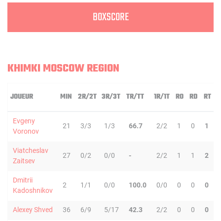
BOXSCORE
KHIMKI MOSCOW REGION
JOUEUR
MIN
2R/2T
3R/3T
TR/TT
1R/1T
RO
RD
RT
P
Evgeny
21
3/3
1/3
66.7
2/2
1
0
1
Voronov
Viatcheslav
27
0/2
0/0
-
2/2
1
1
2
Zaitsev
Dmitrii
2
1/1
0/0
100.0
0/0
0
0
0
Kadoshnikov
Alexey Shved
36
6/9
5/17
42.3
2/2
0
0
0