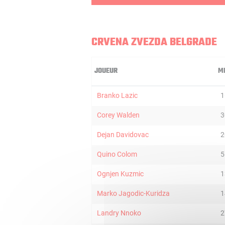
CRVENA ZVEZDA BELGRADE
JOUEUR
M
Branko Lazic
1
Corey Walden
3
Dejan Davidovac
2
Quino Colom
5
Ognjen Kuzmic
1
Marko Jagodic-Kuridza
1
Landry Nnoko
2