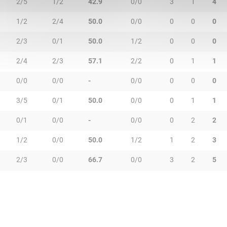
2/5
1/2
42.9
0/0
3
1
4
1/2
2/4
50.0
0/0
0
0
0
2/3
0/1
50.0
1/2
0
0
0
2/4
2/3
57.1
2/2
0
1
1
0/0
0/0
-
0/0
0
0
0
3/5
0/1
50.0
0/0
0
1
1
0/1
0/0
-
0/0
0
2
2
1/2
0/0
50.0
1/2
1
2
3
2/3
0/0
66.7
0/0
3
2
5