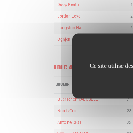
Duop Reath
1
Jordan Loyd
2
Langston Hall
6
Ognjen Dobric
2
Ce site utilise d
LDLC ASVEL
JOUEUR
MIN
Guerschon YABUSELE
7
Norris Cole
23
Antoine DIOT
23