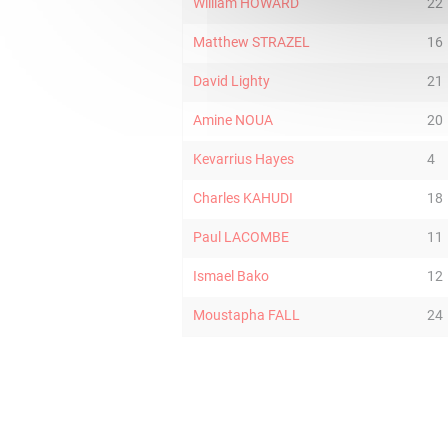
William HOWARD
22
Matthew STRAZEL
16
David Lighty
21
Amine NOUA
20
Kevarrius Hayes
4
Charles KAHUDI
18
Paul LACOMBE
11
Ismael Bako
12
Moustapha FALL
24