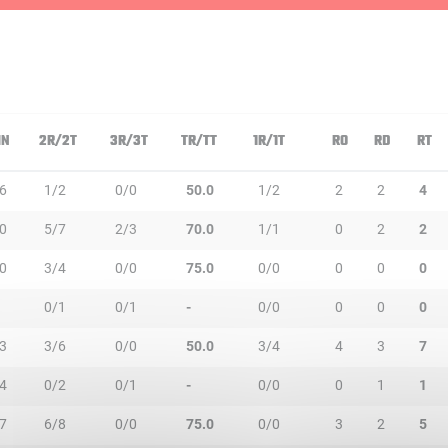
IN
2R/2T
3R/3T
TR/TT
1R/1T
RO
RD
RT
6
1/2
0/0
50.0
1/2
2
2
4
0
5/7
2/3
70.0
1/1
0
2
2
0
3/4
0/0
75.0
0/0
0
0
0
0/1
0/1
-
0/0
0
0
0
3
3/6
0/0
50.0
3/4
4
3
7
4
0/2
0/1
-
0/0
0
1
1
7
6/8
0/0
75.0
0/0
3
2
5