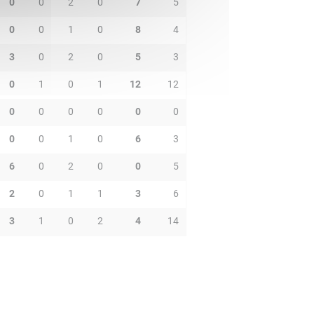
0
0
2
0
7
5
0
0
1
0
8
4
3
0
2
0
5
3
0
1
0
1
12
12
0
0
0
0
0
0
0
0
1
0
6
3
6
0
2
0
0
5
2
0
1
1
3
6
3
1
0
2
4
14