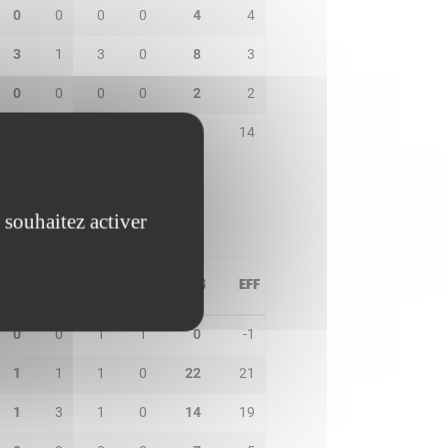
0
0
0
0
4
4
3
1
3
0
8
3
0
0
0
0
2
2
0
1
1
0
17
14
 souhaitez activer
PD
IN
BP
CO
PTS
EFF
0
0
1
1
0
-1
1
1
1
0
22
21
1
3
1
0
14
19