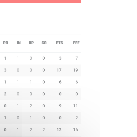
PD
IN
BP
CO
PTS
EFF
1
1
0
0
3
7
3
0
0
0
17
19
1
1
1
0
6
6
2
0
0
0
0
0
0
1
2
0
9
11
1
0
1
0
0
-2
0
1
2
2
12
16