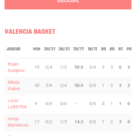
BOXSCORE
VALENCIA BASKET
JOUEUR
MIN
2R/2T
3R/3T
TR/TT
1R/1T
RO
RD
RT
PD
Bojan
19
2/4
1/2
50.0
3/4
3
3
6
3
Dubljevic
Nikola
30
3/6
2/4
50.0
0/0
1
2
3
2
Kalinic
Louis
9
0/0
0/0
-
0/0
0
1
1
0
LABEYRIE
Vanja
17
0/2
1/5
14.3
0/0
1
2
3
0
Marinkovic