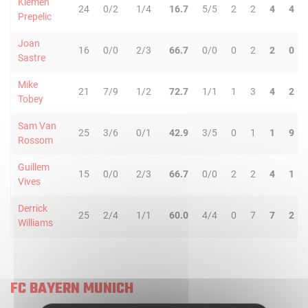
Klemen
24
0/2
1/4
16.7
5/5
2
2
4
4
Prepelic
Joan
16
0/0
2/3
66.7
0/0
0
2
2
0
Sastre
Mike
21
7/9
1/2
72.7
1/1
1
3
4
2
Tobey
Sam Van
25
3/6
0/1
42.9
3/5
0
1
1
9
Rossom
Guillem
15
0/0
2/3
66.7
0/0
2
2
4
1
Vives
Derrick
25
2/4
1/1
60.0
4/4
0
7
7
2
Williams
FC BAYERN MUNICH