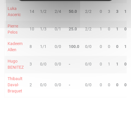
Luka
14
1/2
2/4
50.0
2/2
0
3
3
1
Asceric
Pierre
10
1/3
0/1
25.0
2/2
1
0
1
0
Pelos
Kadeem
8
1/1
0/0
100.0
0/0
0
0
0
1
Allen
Hugo
3
0/0
0/0
-
0/0
0
1
1
0
BENITEZ
Thibault
Daval-
2
0/0
0/0
-
0/0
0
0
0
0
Braquet