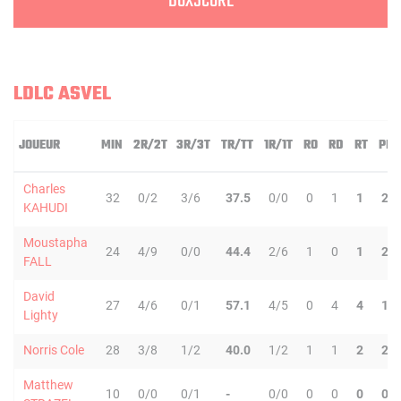
BOXSCORE
LDLC ASVEL
JOUEUR
MIN
2R/2T
3R/3T
TR/TT
1R/1T
RO
RD
RT
PD
Charles
32
0/2
3/6
37.5
0/0
0
1
1
2
KAHUDI
Moustapha
24
4/9
0/0
44.4
2/6
1
0
1
2
FALL
David
27
4/6
0/1
57.1
4/5
0
4
4
1
Lighty
Norris Cole
28
3/8
1/2
40.0
1/2
1
1
2
2
Matthew
10
0/0
0/1
-
0/0
0
0
0
0