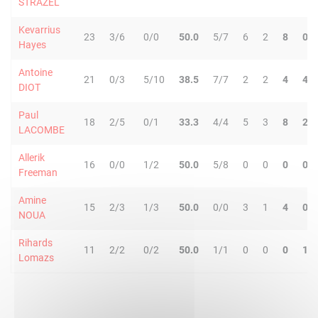
STRAZEL
Kevarrius
23
3/6
0/0
50.0
5/7
6
2
8
0
Hayes
Antoine
21
0/3
5/10
38.5
7/7
2
2
4
4
DIOT
Paul
18
2/5
0/1
33.3
4/4
5
3
8
2
LACOMBE
Allerik
16
0/0
1/2
50.0
5/8
0
0
0
0
Freeman
Amine
15
2/3
1/3
50.0
0/0
3
1
4
0
NOUA
Rihards
11
2/2
0/2
50.0
1/1
0
0
0
1
Lomazs