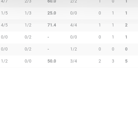
4/7
2/3
60.0
2/2
1
0
1
1/5
1/3
25.0
0/0
0
1
1
4/5
1/2
71.4
4/4
1
1
2
0/0
0/2
-
0/0
0
1
1
0/0
0/2
-
1/2
0
0
0
1/2
0/0
50.0
3/4
2
3
5