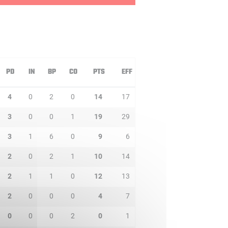
PD
IN
BP
CO
PTS
EFF
4
0
2
0
14
17
3
0
0
1
19
29
3
1
6
0
9
6
2
0
2
1
10
14
2
1
1
0
12
13
2
0
0
0
4
7
0
0
0
2
0
1