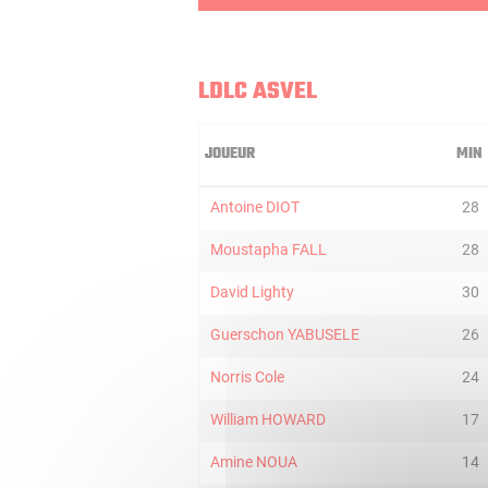
LDLC ASVEL
JOUEUR
MIN
Antoine DIOT
28
Moustapha FALL
28
David Lighty
30
Guerschon YABUSELE
26
Norris Cole
24
William HOWARD
17
Amine NOUA
14