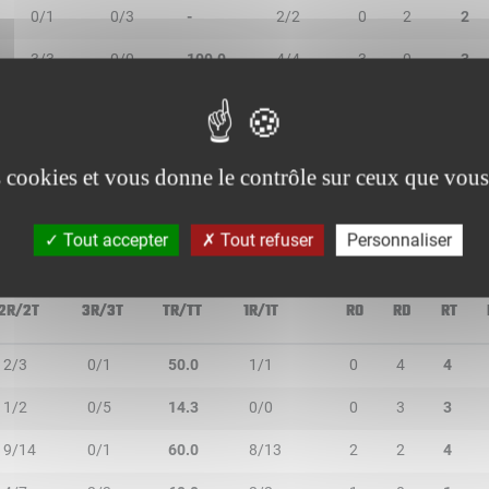
0/1
0/3
-
2/2
0
2
2
3/3
0/0
100.0
4/4
3
0
3
1/3
0/0
33.3
2/2
0
1
1
0/0
0/0
-
0/0
0
0
0
es cookies et vous donne le contrôle sur ceux que vous
Tout accepter
Tout refuser
Personnaliser
2R/2T
3R/3T
TR/TT
1R/1T
RO
RD
RT
2/3
0/1
50.0
1/1
0
4
4
1/2
0/5
14.3
0/0
0
3
3
9/14
0/1
60.0
8/13
2
2
4