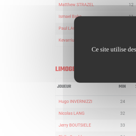
Matthew STRAZEL
12
Ismael Bako
11
Paul LACOMBE
9
Kevarrius Hayes
1
Ce site utilise d
LIMOGES
JOUEUR
MIN
Hugo INVERNIZZI
24
Nicolas LANG
32
Jerry BOUTSIELE
33