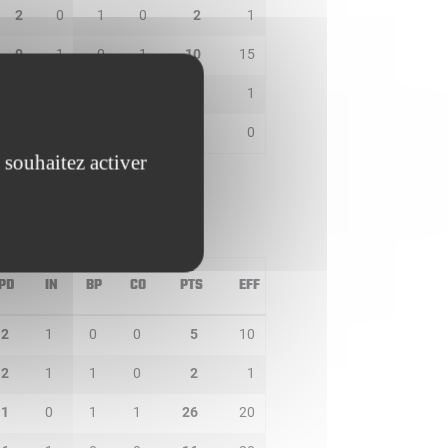
2
0
1
0
2
1
0
1
0
1
10
15
0
1
3
0
4
1
0
0
0
0
0
0
 souhaitez activer
PD
IN
BP
CO
PTS
EFF
2
1
0
0
5
10
2
1
1
0
2
1
1
0
1
1
26
20