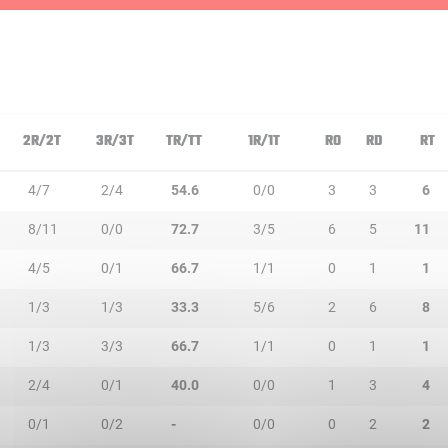
2R/2T
3R/3T
TR/TT
1R/1T
RO
RD
RT
4/7
2/4
54.6
0/0
3
3
6
8/11
0/0
72.7
3/5
6
5
11
4/5
0/1
66.7
1/1
0
1
1
1/3
1/3
33.3
5/6
2
6
8
1/3
3/3
66.7
1/1
0
1
1
2/4
0/1
40.0
0/0
1
3
4
0/1
0/2
-
0/0
0
2
2