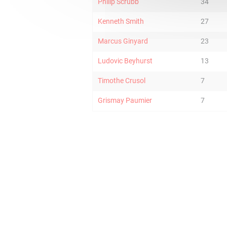
Philip Scrubb
34
Kenneth Smith
27
Marcus Ginyard
23
Ludovic Beyhurst
13
Timothe Crusol
7
Grismay Paumier
7