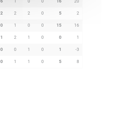
6
1
0
0
16
20
2
2
2
0
5
2
0
1
0
0
15
16
1
2
1
0
0
1
0
0
1
0
1
-3
0
1
1
0
5
8