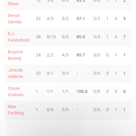
12
5/6
0/0
83.3
0/0
1
1
2
Dixon
Devon
33
4/5
0/2
57.1
2/2
1
4
5
Daniels
D.J.
28
8/10
0/0
80.0
3/4
1
6
7
Funderburk
Braxton
24
2/2
4/5
85.7
0/0
0
1
1
Beverly
Jericole
23
0/1
0/3
-
0/0
0
1
1
Hellems
Chase
1
1/1
1/1
100.0
0/0
0
0
0
Graham
Max
1
0/0
0/0
-
0/0
0
1
1
Farthing