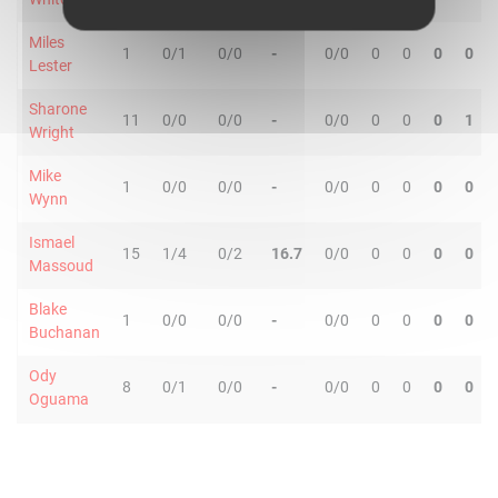
Miles
1
0/1
0/0
-
0/0
0
0
0
0
Lester
Sharone
11
0/0
0/0
-
0/0
0
0
0
1
Wright
Mike
1
0/0
0/0
-
0/0
0
0
0
0
Wynn
Ismael
15
1/4
0/2
16.7
0/0
0
0
0
0
Massoud
Blake
1
0/0
0/0
-
0/0
0
0
0
0
Buchanan
Ody
8
0/1
0/0
-
0/0
0
0
0
0
Oguama