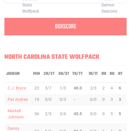
BOXSCORE
NORTH CAROLINA STATE WOLFPACK
JOUEUR
MIN
2R/2T
3R/3T
TR/TT
1R/1T
RO
RD
RT
P
C.J. Bryce
23
3/7
1/3
40.0
2/3
2
4
6
Pat Andree
19
0/0
0/3
-
0/0
0
3
3
Markell
36
2/5
3/6
45.5
0/0
0
5
5
1
Johnson
Danny