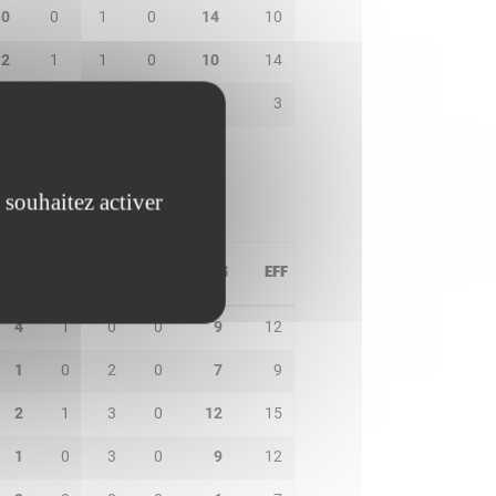
0
0
1
0
14
10
2
1
1
0
10
14
1
2
1
1
2
3
 souhaitez activer
PD
IN
BP
CO
PTS
EFF
4
1
0
0
9
12
1
0
2
0
7
9
2
1
3
0
12
15
1
0
3
0
9
12