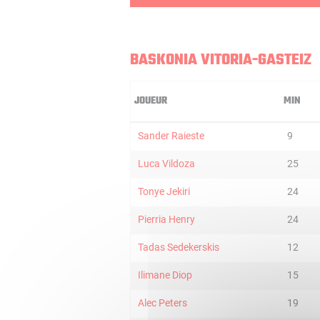
BASKONIA VITORIA-GASTEIZ
JOUEUR
MIN
Sander Raieste
9
Luca Vildoza
25
Tonye Jekiri
24
Pierria Henry
24
Tadas Sedekerskis
12
Ilimane Diop
15
Alec Peters
19