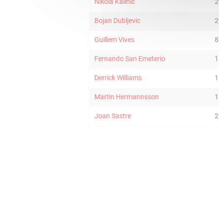
Nikola Kalinic
2
Bojan Dubljevic
2
Guillem Vives
8
Fernando San Emeterio
1
Derrick Williams
1
Martin Hermannsson
1
Joan Sastre
2