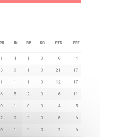
PD
IN
BP
CO
PTS
EFF
1
4
1
0
0
4
3
0
1
0
21
17
1
1
1
0
12
17
6
5
2
0
6
11
0
1
0
0
4
5
2
0
2
0
5
6
0
1
2
0
2
-6