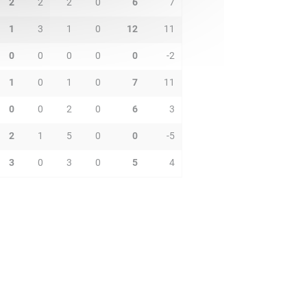
2
2
2
0
6
7
1
3
1
0
12
11
0
0
0
0
0
-2
1
0
1
0
7
11
0
0
2
0
6
3
2
1
5
0
0
-5
3
0
3
0
5
4