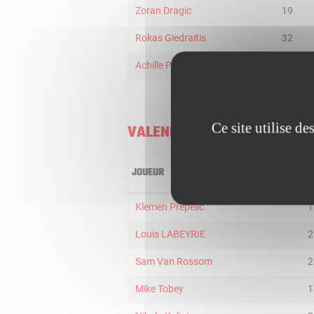
Zoran Dragic
19
Rokas Giedraitis
32
Achille Polonara
20
Ce site utilise d
VALENCIA BASKET
JOUEUR
M
Klemen Prepelic
1
Louis LABEYRIE
2
Sam Van Rossom
2
Mike Tobey
1