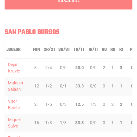
BOXSCORE
SAN PABLO BURGOS
JOUEUR
MIN
2R/2T
3R/3T
TR/TT
1R/1T
RO
RD
RT
PD
Dejan
8
2/4
0/0
50.0
0/0
2
1
3
0
Kravic
Maksim
12
1/2
0/1
33.3
0/0
0
1
1
0
Salash
Vitor
21
1/5
0/3
12.5
1/3
0
2
2
0
Benite
Miquel
16
1/3
1/3
33.3
0/0
0
1
1
0
Salvo