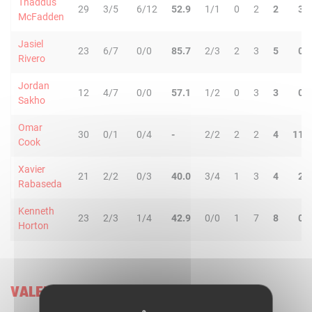
Thaddus
29
3/5
6/12
52.9
1/1
0
2
2
3
McFadden
Jasiel
23
6/7
0/0
85.7
2/3
2
3
5
0
Rivero
Jordan
12
4/7
0/0
57.1
1/2
0
3
3
0
Sakho
Omar
30
0/1
0/4
-
2/2
2
2
4
11
Cook
Xavier
21
2/2
0/3
40.0
3/4
1
3
4
2
Rabaseda
Kenneth
23
2/3
1/4
42.9
0/0
1
7
8
0
Horton
VALENCIA BASKET