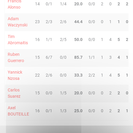
Francis
14
0/1
1/4
20.0
0/0
2
0
2
2
Alonso
Adam
23
2/3
2/6
44.4
0/0
0
1
1
0
Waczynski
Tim
16
1/1
2/5
50.0
0/0
1
4
5
2
Abromaitis
Ruben
15
6/7
0/0
85.7
1/1
1
3
4
1
Guerrero
Yannick
22
2/6
0/0
33.3
2/2
1
4
5
1
Nzosa
Carlos
15
0/0
1/5
20.0
0/0
0
2
2
0
Suarez
Axel
16
0/1
1/3
25.0
0/0
0
2
2
1
BOUTEILLE