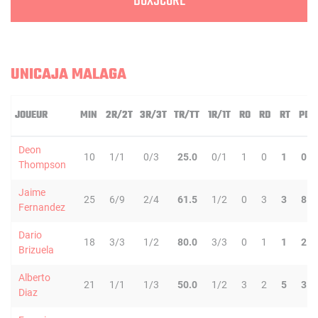
BOXSCORE
UNICAJA MALAGA
JOUEUR
MIN
2R/2T
3R/3T
TR/TT
1R/1T
RO
RD
RT
PD
Deon
10
1/1
0/3
25.0
0/1
1
0
1
0
Thompson
Jaime
25
6/9
2/4
61.5
1/2
0
3
3
8
Fernandez
Dario
18
3/3
1/2
80.0
3/3
0
1
1
2
Brizuela
Alberto
21
1/1
1/3
50.0
1/2
3
2
5
3
Diaz