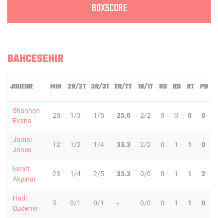
BOXSCORE
BAHCESEHIR
JOUEUR
MIN
2R/2T
3R/3T
TR/TT
1R/1T
RO
RD
RT
PD
Shannon
20
1/3
1/5
25.0
2/2
0
0
0
0
Evans
Jamal
12
1/2
1/4
33.3
2/2
0
1
1
0
Jones
Ismet
23
1/4
2/5
33.3
0/0
0
1
1
2
Akpinar
Hadi
5
0/1
0/1
-
0/0
0
1
1
0
Ozdemir