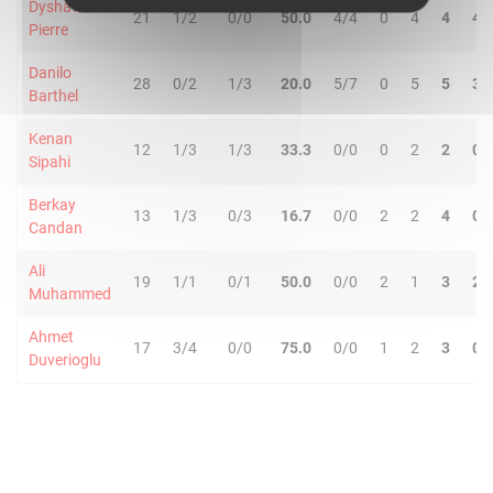
Dyshawn
21
1/2
0/0
50.0
4/4
0
4
4
4
Pierre
Danilo
28
0/2
1/3
20.0
5/7
0
5
5
3
Barthel
Kenan
12
1/3
1/3
33.3
0/0
0
2
2
0
Sipahi
Berkay
13
1/3
0/3
16.7
0/0
2
2
4
0
Candan
Ali
19
1/1
0/1
50.0
0/0
2
1
3
2
Muhammed
Ahmet
17
3/4
0/0
75.0
0/0
1
2
3
0
Duverioglu