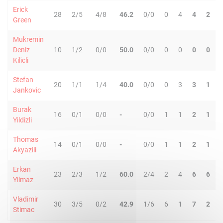
Erick
28
2/5
4/8
46.2
0/0
0
4
4
2
Green
Mukremin
Deniz
10
1/2
0/0
50.0
0/0
0
0
0
0
Kilicli
Stefan
20
1/1
1/4
40.0
0/0
0
3
3
1
Jankovic
Burak
16
0/1
0/0
-
0/0
1
1
2
1
Yildizli
Thomas
14
0/1
0/0
-
0/0
1
1
2
1
Akyazili
Erkan
23
2/3
1/2
60.0
2/4
2
4
6
6
Yilmaz
Vladimir
30
3/5
0/2
42.9
1/6
6
1
7
2
Stimac