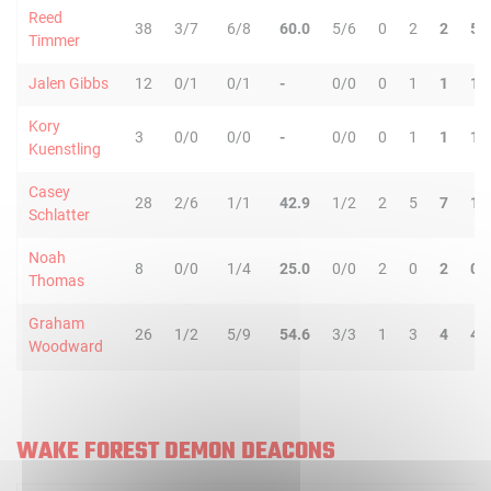
Reed
38
3/7
6/8
60.0
5/6
0
2
2
5
Timmer
Jalen Gibbs
12
0/1
0/1
-
0/0
0
1
1
1
Kory
3
0/0
0/0
-
0/0
0
1
1
1
Kuenstling
Casey
28
2/6
1/1
42.9
1/2
2
5
7
1
Schlatter
Noah
8
0/0
1/4
25.0
0/0
2
0
2
0
Thomas
Graham
26
1/2
5/9
54.6
3/3
1
3
4
4
Woodward
WAKE FOREST DEMON DEACONS