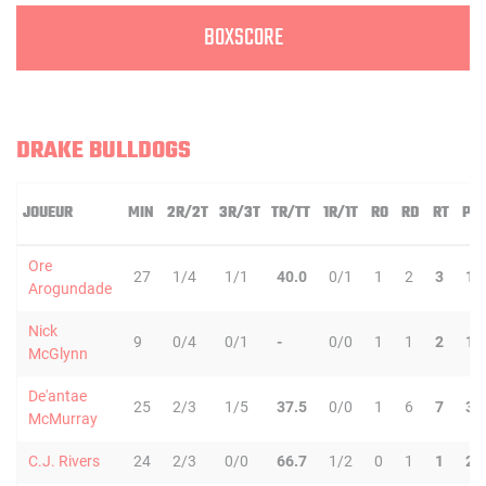
BOXSCORE
DRAKE BULLDOGS
JOUEUR
MIN
2R/2T
3R/3T
TR/TT
1R/1T
RO
RD
RT
PD
Ore
27
1/4
1/1
40.0
0/1
1
2
3
1
Arogundade
Nick
9
0/4
0/1
-
0/0
1
1
2
1
McGlynn
De'antae
25
2/3
1/5
37.5
0/0
1
6
7
3
McMurray
C.J. Rivers
24
2/3
0/0
66.7
1/2
0
1
1
2