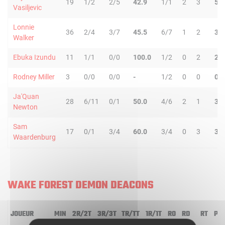
19
1/2
2/5
42.9
1/1
2
3
5
Vasiljevic
Lonnie
36
2/4
3/7
45.5
6/7
1
2
3
Walker
Ebuka Izundu
11
1/1
0/0
100.0
1/2
0
2
2
Rodney Miller
3
0/0
0/0
-
1/2
0
0
0
Ja'Quan
28
6/11
0/1
50.0
4/6
2
1
3
Newton
Sam
17
0/1
3/4
60.0
3/4
0
3
3
Waardenburg
WAKE FOREST DEMON DEACONS
JOUEUR
MIN
2R/2T
3R/3T
TR/TT
1R/1T
RO
RD
RT
PD