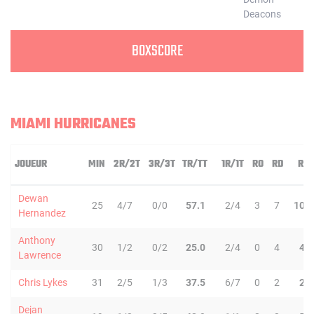
BOXSCORE
MIAMI HURRICANES
JOUEUR
MIN
2R/2T
3R/3T
TR/TT
1R/1T
RO
RD
RT
Dewan
25
4/7
0/0
57.1
2/4
3
7
10
Hernandez
Anthony
30
1/2
0/2
25.0
2/4
0
4
4
Lawrence
Chris Lykes
31
2/5
1/3
37.5
6/7
0
2
2
Dejan