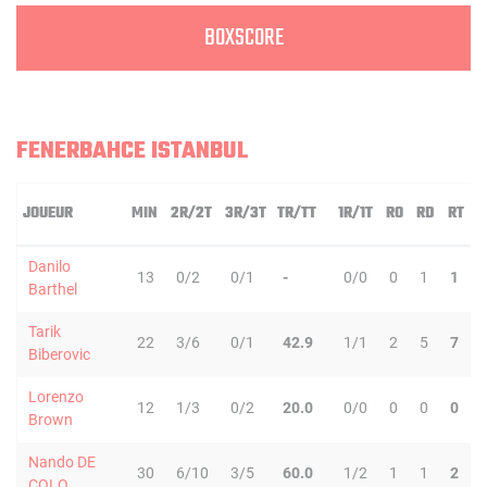
BOXSCORE
FENERBAHCE ISTANBUL
JOUEUR
MIN
2R/2T
3R/3T
TR/TT
1R/1T
RO
RD
RT
P
Danilo
13
0/2
0/1
-
0/0
0
1
1
Barthel
Tarik
22
3/6
0/1
42.9
1/1
2
5
7
Biberovic
Lorenzo
12
1/3
0/2
20.0
0/0
0
0
0
Brown
Nando DE
30
6/10
3/5
60.0
1/2
1
1
2
COLO