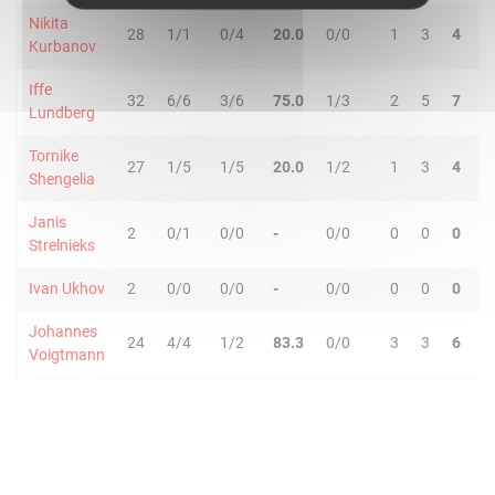
Nikita
28
1/1
0/4
20.0
0/0
1
3
4
1
Kurbanov
Iffe
32
6/6
3/6
75.0
1/3
2
5
7
5
Lundberg
Tornike
27
1/5
1/5
20.0
1/2
1
3
4
1
Shengelia
Janis
2
0/1
0/0
-
0/0
0
0
0
0
Strelnieks
Ivan Ukhov
2
0/0
0/0
-
0/0
0
0
0
0
Johannes
24
4/4
1/2
83.3
0/0
3
3
6
2
Voigtmann