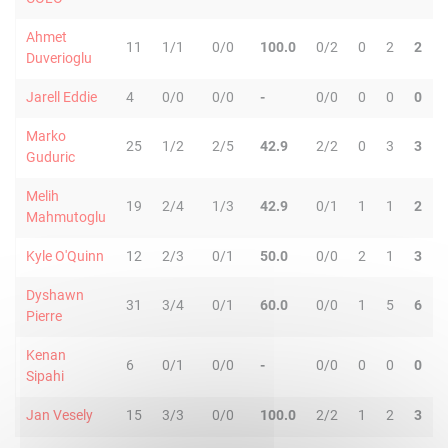
Ahmet
11
1/1
0/0
100.0
0/2
0
2
2
Duverioglu
Jarell Eddie
4
0/0
0/0
-
0/0
0
0
0
Marko
25
1/2
2/5
42.9
2/2
0
3
3
Guduric
Melih
19
2/4
1/3
42.9
0/1
1
1
2
Mahmutoglu
Kyle O'Quinn
12
2/3
0/1
50.0
0/0
2
1
3
Dyshawn
31
3/4
0/1
60.0
0/0
1
5
6
Pierre
Kenan
6
0/1
0/0
-
0/0
0
0
0
Sipahi
Jan Vesely
15
3/3
0/0
100.0
2/2
1
2
3