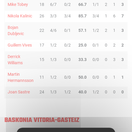
Mike Tobey
18
6/7
0/2
66.7
1/1
2
1
3
1
Nikola Kalinic
26
3/3
3/4
85.7
3/4
1
6
7
0
Bojan
22
4/6
0/1
57.1
1/2
2
1
3
1
Dubljevic
Guillem Vives
17
1/2
0/2
25.0
0/1
0
2
2
4
Derrick
15
1/3
0/0
33.3
0/0
0
3
3
3
Williams
Martin
11
1/2
0/0
50.0
0/0
0
1
1
2
Hermannsson
Joan Sastre
24
1/3
1/2
40.0
1/2
0
0
0
2
BASKONIA VITORIA-GASTEIZ