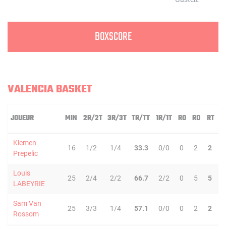
BOXSCORE
VALENCIA BASKET
JOUEUR
MIN
2R/2T
3R/3T
TR/TT
1R/1T
RO
RD
RT
P
Klemen
16
1/2
1/4
33.3
0/0
0
2
2
1
Prepelic
Louis
25
2/4
2/2
66.7
2/2
0
5
5
0
LABEYRIE
Sam Van
25
3/3
1/4
57.1
0/0
0
2
2
6
Rossom