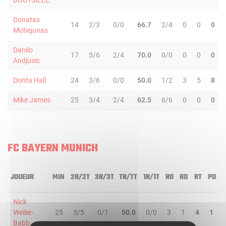
BOUTSIELE
Donatas
14
2/3
0/0
66.7
2/4
0
0
0
Motiejunas
Danilo
17
5/6
2/4
70.0
0/0
0
0
0
Andjusic
Donta Hall
24
3/6
0/0
50.0
1/2
3
5
8
Mike James
25
3/4
2/4
62.5
6/6
0
0
0
FC BAYERN MUNICH
JOUEUR
MIN
2R/2T
3R/3T
TR/TT
1R/1T
RO
RD
RT
PD
Nick
Weiler-
25
3/5
0/1
50.0
0/0
3
1
4
1
Babb