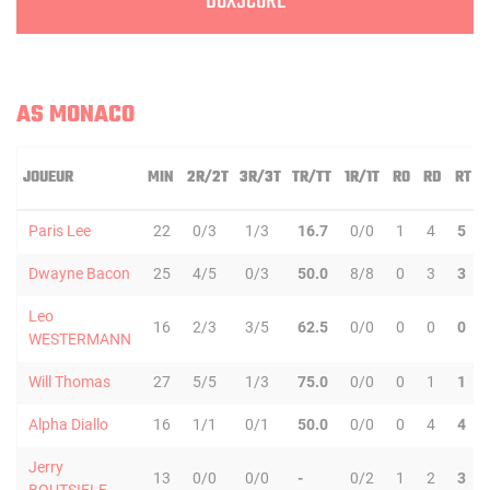
BOXSCORE
AS MONACO
JOUEUR
MIN
2R/2T
3R/3T
TR/TT
1R/1T
RO
RD
RT
Paris Lee
22
0/3
1/3
16.7
0/0
1
4
5
Dwayne Bacon
25
4/5
0/3
50.0
8/8
0
3
3
Leo
16
2/3
3/5
62.5
0/0
0
0
0
WESTERMANN
Will Thomas
27
5/5
1/3
75.0
0/0
0
1
1
Alpha Diallo
16
1/1
0/1
50.0
0/0
0
4
4
Jerry
13
0/0
0/0
-
0/2
1
2
3